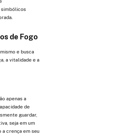
e
 simbólicos
brada.
nos de Fogo
namismo e busca
, a vitalidade e a
não apenas a
capacidade de
esmente guardar,
iva, seja em um
o a crença em seu