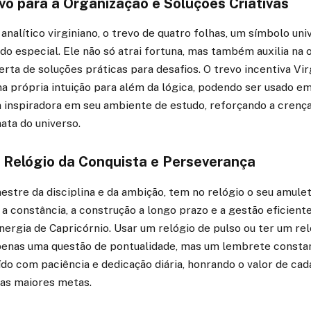
vo para a Organização e Soluções Criativas
analítico virginiano, o trevo de quatro folhas, um símbolo univ
do especial. Ele não só atrai fortuna, mas também auxilia na 
erta de soluções práticas para desafios. O trevo incentiva Vi
 na própria intuição para além da lógica, podendo ser usado e
nspiradora em seu ambiente de estudo, reforçando a crença
nata do universo.
O Relógio da Conquista e Perseverança
estre da disciplina e da ambição, tem no relógio o seu amulet
 a constância, a construção a longo prazo e a gestão eficient
ergia de Capricórnio. Usar um relógio de pulso ou ter um re
apenas uma questão de pontualidade, mas um lembrete consta
ído com paciência e dedicação diária, honrando o valor de c
uas maiores metas.