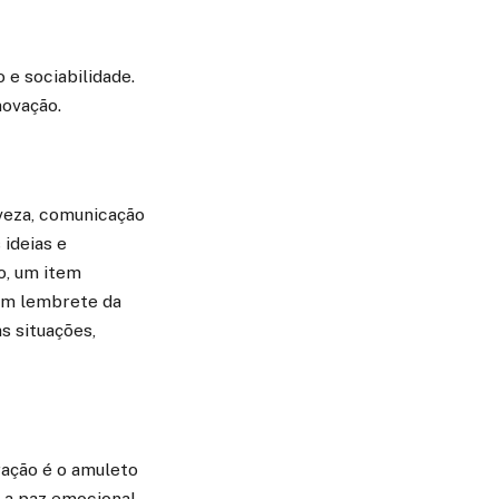
 e sociabilidade.
novação.
eveza, comunicação
 ideias e
o, um item
 um lembrete da
s situações,
ração é o amuleto
 a paz emocional,