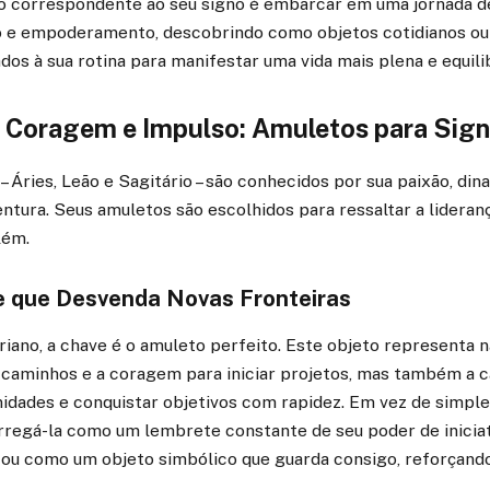
o correspondente ao seu signo é embarcar em uma jornada d
 e empoderamento, descobrindo como objetos cotidianos ou
os à sua rotina para manifestar uma vida mais plena e equili
 Coragem e Impulso: Amuletos para Sig
– Áries, Leão e Sagitário – são conhecidos por sua paixão, di
ntura. Seus amuletos são escolhidos para ressaltar a liderança
lém.
e que Desvenda Novas Fronteiras
riano, a chave é o amuleto perfeito. Este objeto representa 
 caminhos e a coragem para iniciar projetos, mas também a 
idades e conquistar objetivos com rapidez. Em vez de simpl
rregá-la como um lembrete constante de seu poder de iniciat
 ou como um objeto simbólico que guarda consigo, reforçand
.