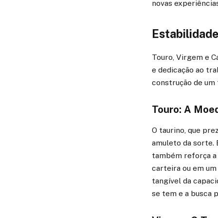
novas experiências
Estabilidade
Touro, Virgem e Ca
e dedicação ao tra
construção de um f
Touro: A Moed
O taurino, que pre
amuleto da sorte. 
também reforça a 
carteira ou em um
tangível da capaci
se tem e a busca 