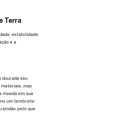
e Terra
dade, estabilidade
ação e a
u dourada seu
 materiais, mas
ma moeda em sua
como um lembrete
gratidão pelo que