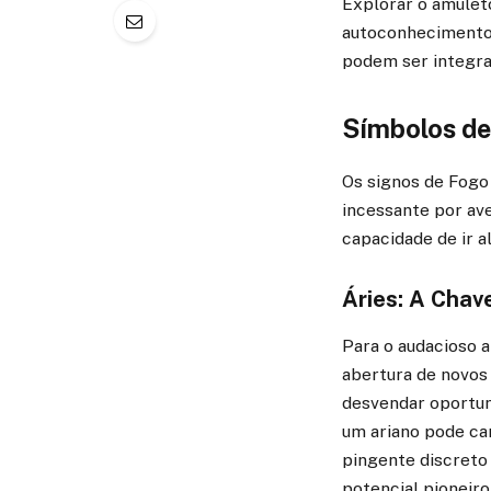
Explorar o amulet
autoconhecimento
podem ser integrad
Símbolos de
Os signos de Fogo 
incessante por ave
capacidade de ir a
Áries: A Chav
Para o audacioso a
abertura de novos
desvendar oportun
um ariano pode ca
pingente discreto
potencial pioneiro