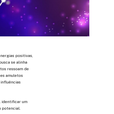
ergias positivas,
busca se alinha
etos ressoam de
sses amuletos
influências
 identificar um
 potencial.