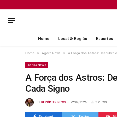
Home
Local & Região
Esportes
»
»
Home
Agora News
A Força dos Astros: Descubra o
AGORA NEWS
A Força dos Astros: De
Cada Signo
BY
REPÓRTER NEWS
22/02/2026
2
VIEWS
Facebook
Twitter
Pi