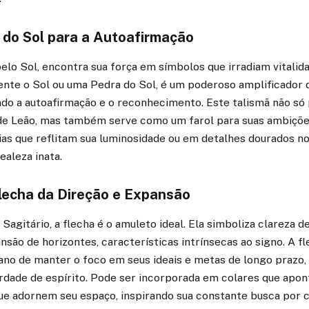
o do Sol para a Autoafirmação
pelo Sol, encontra sua força em símbolos que irradiam vitali
ente o Sol ou uma Pedra do Sol, é um poderoso amplificador d
ando a autoafirmação e o reconhecimento. Este talismã não só 
 de Leão, mas também serve como um farol para suas ambiçõe
as que reflitam sua luminosidade ou em detalhes dourados no
ealeza inata.
Flecha da Direção e Expansão
Sagitário, a flecha é o amuleto ideal. Ela simboliza clareza de
nsão de horizontes, características intrínsecas ao signo. A f
iano de manter o foco em seus ideais e metas de longo prazo
erdade de espírito. Pode ser incorporada em colares que apo
e adornem seu espaço, inspirando sua constante busca por