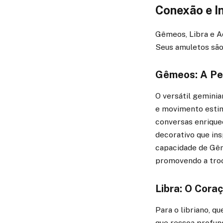
Conexão e I
Gêmeos, Libra e Aq
Seus amuletos são 
Gêmeos: A Pe
O versátil geminia
e movimento estimu
conversas enrique
decorativo que in
capacidade de Gêm
promovendo a tro
Libra: O Cora
Para o libriano, q
que ressoa profun