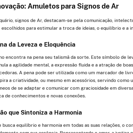
novação: Amuletos para Signos de Ar
uário, signos de Ar, destacam-se pela comunicação, intelecto
escolhidos para estimular a troca de ideias, o equilíbrio e a i
na da Leveza e Eloquência
no encontra na pena seu talismã da sorte. Este símbolo de l
la a agilidade mental, a expressão fluida e a atração de boas
cedoras. A pena pode ser utilizada como um marcador de livr
spira a criatividade, ou mesmo em acessórios, servindo como
eos de se adaptar e comunicar com graciosidade em diversa
ca de conhecimentos e novas conexões.
ção que Sintoniza a Harmonia
ue busca equilíbrio e harmonia em todas as suas relações, o co
damente com sua essência. Representando o amor, a justiça e