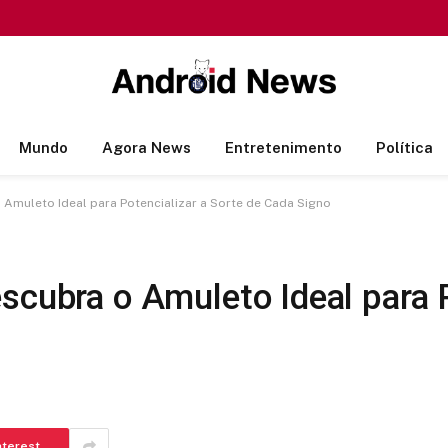
Mundo
Agora News
Entretenimento
Política
 Amuleto Ideal para Potencializar a Sorte de Cada Signo
scubra o Amuleto Ideal para P
nterest