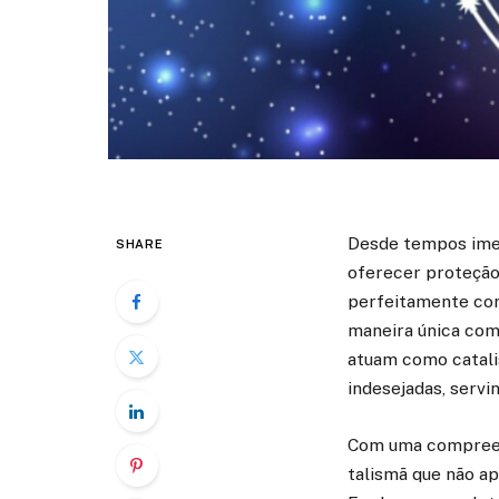
Desde tempos imem
SHARE
oferecer proteção 
perfeitamente com
maneira única com 
atuam como catalis
indesejadas, servi
Com uma compreens
talismã que não a