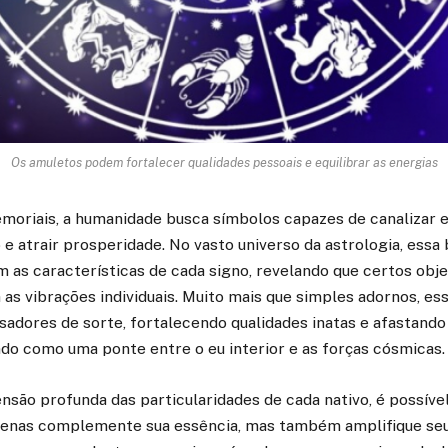
Os amuletos podem fortalecer qualidades pessoais e equilibrar as energias
oriais, a humanidade busca símbolos capazes de canalizar en
e atrair prosperidade. No vasto universo da astrologia, essa 
 as características de cada signo, revelando que certos obj
as vibrações individuais. Muito mais que simples adornos, e
adores de sorte, fortalecendo qualidades inatas e afastando 
ndo como uma ponte entre o eu interior e as forças cósmicas.
ão profunda das particularidades de cada nativo, é possível
penas complemente sua essência, mas também amplifique seu