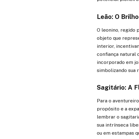
Leão: O Brilh
O leonino, regido 
objeto que repres
interior, incentiv
confiança natural
incorporado em joi
simbolizando sua r
Sagitário: A 
Para o aventureiro 
propósito e a expa
lembrar o sagitar
sua intrínseca lib
ou em estampas qu