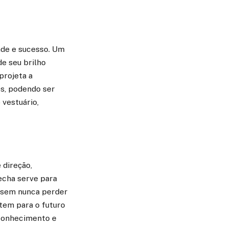
dade e sucesso. Um
e seu brilho
projeta a
s, podendo ser
 vestuário,
 direção,
lecha serve para
, sem nunca perder
ntem para o futuro
 conhecimento e