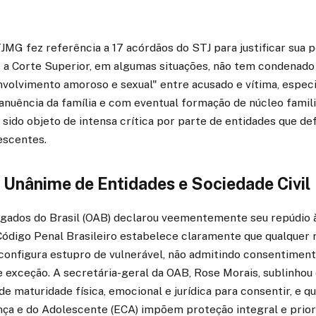
JMG fez referência a 17 acórdãos do STJ para justificar sua p
a Corte Superior, em algumas situações, não tem condenado
nvolvimento amoroso e sexual" entre acusado e vítima, espec
nuência da família e com eventual formação de núcleo famili
sido objeto de intensa crítica por parte de entidades que de
escentes.
Unânime de Entidades e Sociedade Civil
ados do Brasil (OAB) declarou veementemente seu repúdio à
Código Penal Brasileiro estabelece claramente que qualquer 
configura estupro de vulnerável, não admitindo consentimento
e exceção. A secretária-geral da OAB, Rose Morais, sublinhou
de maturidade física, emocional e jurídica para consentir, e qu
nça e do Adolescente (ECA) impõem proteção integral e prior