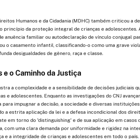
Direitos Humanos e da Cidadania (MDHC) também criticou a de
 o princípio da proteção integral de crianças e adolescentes. 
de anuência familiar ou autodeclaração de vínculo conjugal par
iou o casamento infantil, classificando-o como uma grave viol
unda desigualdades de gênero, raça e classe.
 e o Caminho da Justiça
stra a complexidade e a sensibilidade de decisões judiciais 
ças e adolescentes. Enquanto as investigações do CNJ avançam
a para impugnar a decisão, a sociedade e diversas instituiç
o a estrita aplicação da lei e a defesa incondicional dos dire
ate em torno do 'distinguishing' e de sua aplicação em casos 
ua, com uma clara demanda por uniformidade e rigidez na int
a e a integridade de crianças e adolescentes em todo o país.