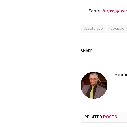
Fonte:
https://jov
absolvição
decisão j
SHARE.
Repó
RELATED
POSTS