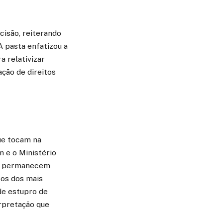
cisão, reiterando
A pasta enfatizou a
a relativizar
ação de direitos
que tocam na
 e o Ministério
ões permanecem
itos dos mais
de estupro de
erpretação que