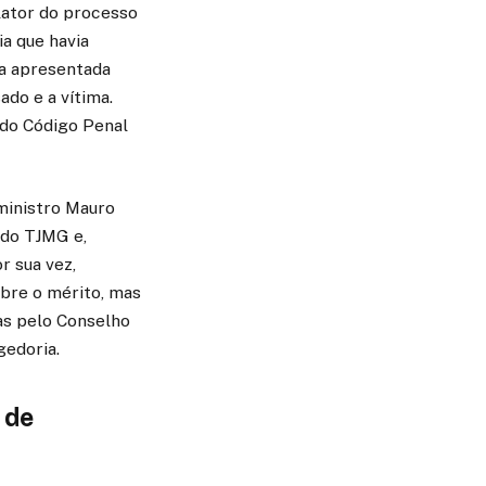
lator do processo
a que havia
va apresentada
ado e a vítima.
 do Código Penal
 ministro Mauro
 do TJMG e,
r sua vez,
obre o mérito, mas
as pelo Conselho
gedoria.
 de