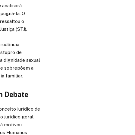
 analisará
pugná-la. O
ressaltou o
ustiça (STJ).
prudência
estupro de
a dignidade sexual
 se sobrepõem a
a familiar.
em Debate
nceito jurídico de
 jurídico geral.
já motivou
itos Humanos