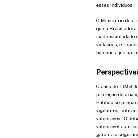
esses indivíduos.
O Ministério dos 
que o Brasil adota
inadmissibilidade 
violações, e repud
humanos que aprof
Perspectivas
O caso do TJMG ilu
proteção de crian
Público se prepar
vigilantes, cobrand
vulneráveis. O deb
vulnerável contin
garanta a seguranç