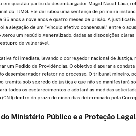
o em questão partiu do desembargador Magid Nauef Láua, re
inal do TJMG. Ele derrubou uma sentença de primeira instânci
 35 anos a nove anos e quatro meses de prisão. A justificati
foi a alegação de um "vínculo afetivo consensual" entre o acus
 gerou um repúdio generalizado, dadas as disposições claras
 estupro de vulnerável.
tiva foi imediata, levando o corregedor nacional de Justiça,
rar um Pedido de Providências. O objetivo é apurar a conduta
o desembargador relator no processo. O tribunal mineiro, po
o tramita sob segredo de justiça e que não se manifestará s
tará todos os esclarecimentos e adotará as medidas solicitad
a (CNJ) dentro do prazo de cinco dias determinado pela Corre
do Ministério Público e a Proteção Legal