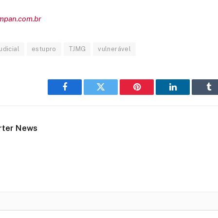
empan.com.br
udicial
estupro
TJMG
vulnerável
Facebook
Twitter
Pinterest
LinkedIn
Tu
rter News