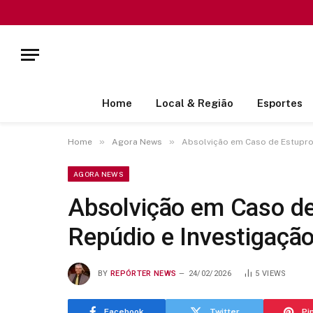
Home
Local & Região
Esportes
»
»
Home
Agora News
Absolvição em Caso de Estupro 
AGORA NEWS
Absolvição em Caso de
Repúdio e Investigaçã
BY
REPÓRTER NEWS
24/02/2026
5
VIEWS
Facebook
Twitter
Pi