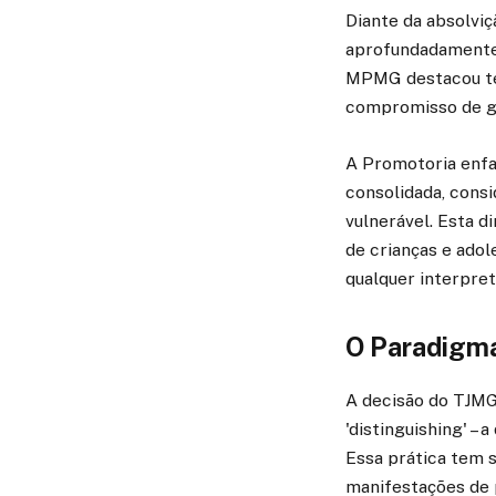
Diante da absolviç
aprofundadamente 
MPMG destacou ter 
compromisso de gar
A Promotoria enfat
consolidada, cons
vulnerável. Esta d
de crianças e adol
qualquer interpre
O Paradigma 
A decisão do TJMG 
'distinguishing' –
Essa prática tem s
manifestações de 