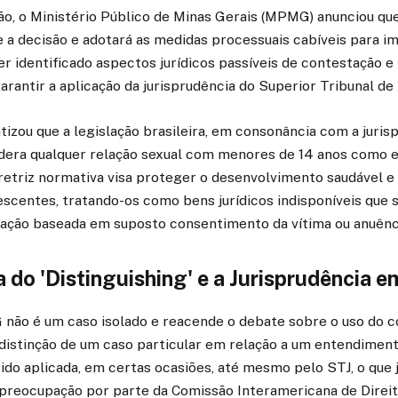
ão, o Ministério Público de Minas Gerais (MPMG) anunciou que
a decisão e adotará as medidas processuais cabíveis para im
identificado aspectos jurídicos passíveis de contestação e 
antir a aplicação da jurisprudência do Superior Tribunal de J
izou que a legislação brasileira, em consonância com a juris
idera qualquer relação sexual com menores de 14 anos como 
iretriz normativa visa proteger o desenvolvimento saudável e 
escentes, tratando-os como bens jurídicos indisponíveis que
tação baseada em suposto consentimento da vítima ou anuênci
do 'Distinguishing' e a Jurisprudência 
não é um caso isolado e reacende o debate sobre o uso do co
 a distinção de um caso particular em relação a um entendimento
ido aplicada, em certas ocasiões, até mesmo pelo STJ, o que 
preocupação por parte da Comissão Interamericana de Dire