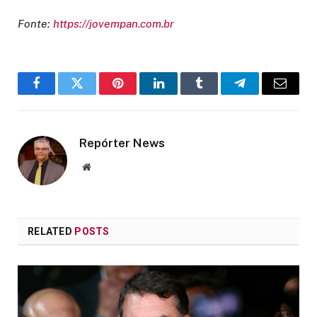
Fonte:
https://jovempan.com.br
Facebook
Twitter
Pinterest
LinkedIn
Tumblr
Telegram
Email
Repórter News
Website
RELATED
POSTS