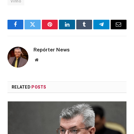
Vinho
Facebook
Twitter
Pinterest
LinkedIn
Tumblr
Telegram
Email
Repórter News
Website
RELATED
POSTS