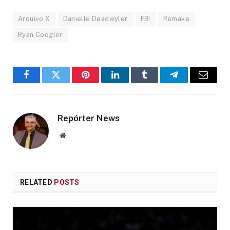
Arquivo X
Danielle Deadwyler
FBI
Remake
Ryan Coogler
Facebook
Twitter
Pinterest
LinkedIn
Tumblr
Telegram
Email
Repórter News
Website
RELATED
POSTS