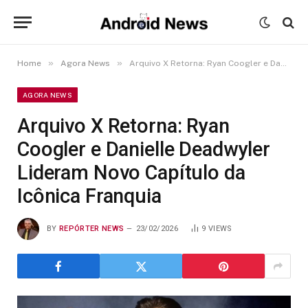
»
»
Home
Agora News
Arquivo X Retorna: Ryan Coogler e Danielle Deadwyler Lideram Novo Capítulo da Icônica Franquia
AGORA NEWS
Arquivo X Retorna: Ryan
Coogler e Danielle Deadwyler
Lideram Novo Capítulo da
Icônica Franquia
BY
REPÓRTER NEWS
23/02/2026
9
VIEWS