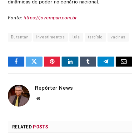
dinâmicas de poder no cenário nacional.
Fonte:
https://jovempan.com.br
Butantan
investimentos
lula
tarcísio
vacinas
Facebook
Twitter
Pinterest
LinkedIn
Tumblr
Telegram
Email
Repórter News
Website
RELATED
POSTS