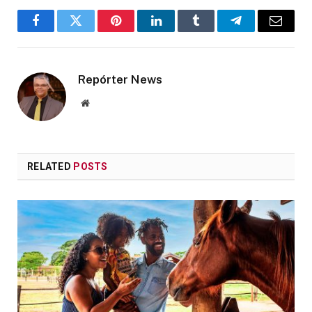
Facebook
Twitter
Pinterest
LinkedIn
Tumblr
Telegram
Email
Repórter News
Website
RELATED
POSTS