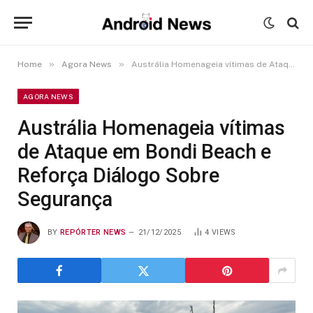
»
»
Home
Agora News
Austrália Homenageia vítimas de Ataque em Bondi Beach e Reforça Diálogo Sobre Segurança
AGORA NEWS
Austrália Homenageia vítimas
de Ataque em Bondi Beach e
Reforça Diálogo Sobre
Segurança
BY
REPÓRTER NEWS
21/12/2025
4
VIEWS