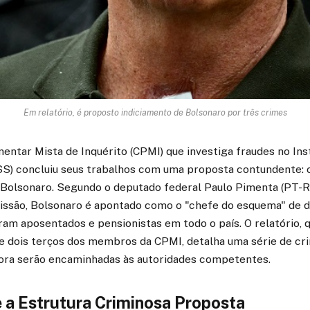
Em relatório, é proposto indiciamento de Bolsonaro por três crimes
ntar Mista de Inquérito (CPMI) que investiga fraudes no Ins
SS) concluiu seus trabalhos com uma proposta contundente: 
 Bolsonaro. Segundo o deputado federal Paulo Pimenta (PT-RS
issão, Bolsonaro é apontado como o "chefe do esquema" de 
ram aposentados e pensionistas em todo o país. O relatório, 
 de dois terços dos membros da CPMI, detalha uma série de c
gora serão encaminhadas às autoridades competentes.
 a Estrutura Criminosa Proposta