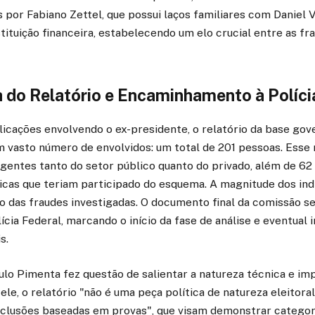
 por Fabiano Zettel, que possui laços familiares com Daniel 
stituição financeira, estabelecendo um elo crucial entre as fr
 do Relatório e Encaminhamento à Políci
icações envolvendo o ex-presidente, o relatório da base gov
m vasto número de envolvidos: um total de 201 pessoas. Esse
entes tanto do setor público quanto do privado, além de 62 
dicas que teriam participado do esquema. A magnitude dos in
ão das fraudes investigadas. O documento final da comissão 
cia Federal, marcando o início da fase de análise e eventual 
s.
lo Pimenta fez questão de salientar a natureza técnica e imp
le, o relatório "não é uma peça política de natureza eleitora
clusões baseadas em provas", que visam demonstrar catego