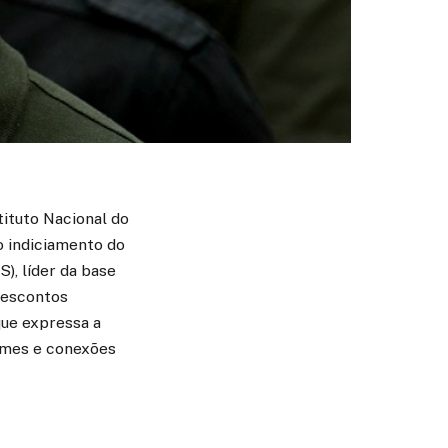
tituto Nacional do
o indiciamento do
), líder da base
descontos
que expressa a
rimes e conexões