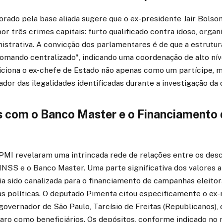
rado pela base aliada sugere que o ex-presidente Jair Bolson
or três crimes capitais: furto qualificado contra idoso, organ
strativa. A convicção dos parlamentares é de que a estrutur
omando centralizado", indicando uma coordenação de alto níve
iciona o ex-chefe de Estado não apenas como um partícipe, 
ador das ilegalidades identificadas durante a investigação da
 com o Banco Master e o Financiamento 
PMI revelaram uma intrincada rede de relações entre os desc
 INSS e o Banco Master. Uma parte significativa dos valores 
a sido canalizada para o financiamento de campanhas eleitor
as políticas. O deputado Pimenta citou especificamente o ex
 governador de São Paulo, Tarcísio de Freitas (Republicanos), 
ro como beneficiários. Os depósitos, conforme indicado no r