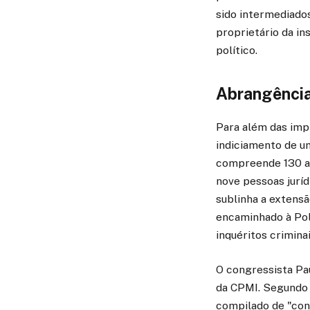
sido intermediados
proprietário da in
político.
Abrangência
Para além das impl
indiciamento de u
compreende 130 ag
nove pessoas jurí
sublinha a extens
encaminhado à Polí
inquéritos criminai
O congressista Pau
da CPMI. Segundo e
compilado de "con