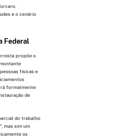
Vorcaro,
audes e o cenário
a Federal
ernista propõe o
 montante
pessoas físicas e
diciamentos
será formalmente
instauração de
arcial do trabalho
l", mas sim um
ricamente os