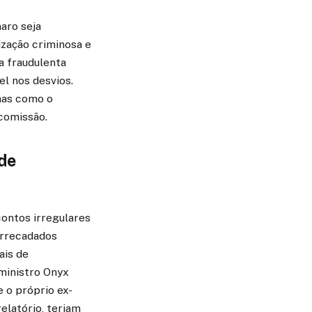
aro seja
ização criminosa e
a fraudulenta
l nos desvios.
mas como o
 comissão.
de
ontos irregulares
arrecadados
ais de
-ministro Onyx
e o próprio ex-
elatório, teriam