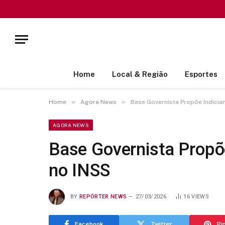
Home
Local & Região
Esportes
»
»
Home
Agora News
Base Governista Propõe Indicia
AGORA NEWS
Base Governista Propõ
no INSS
BY
REPÓRTER NEWS
27/03/2026
16
VIEWS
Facebook
Twitter
Pi