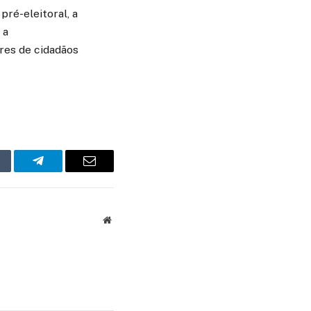
ré-eleitoral, a
 a
res de cidadãos
mblr
Telegram
Email
Website