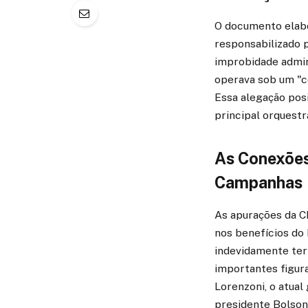
O documento elabo
responsabilizado p
improbidade admini
operava sob um "c
Essa alegação pos
principal orquestr
As Conexões
Campanhas
As apurações da C
nos benefícios do
indevidamente teri
importantes figur
Lorenzoni, o atual
presidente Bolsona