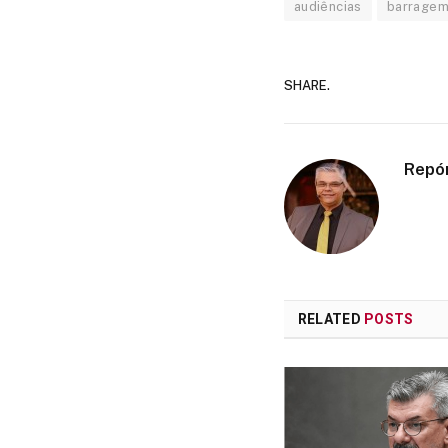
audiências
barrage
SHARE.
Repó
RELATED
POSTS