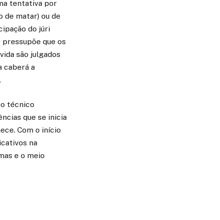
ma tentativa por
o de matar) ou de
ipação do júri
e pressupõe que os
vida são julgados
a caberá a
.
to técnico
ncias que se inicia
ece. Com o início
icativos na
imas e o meio