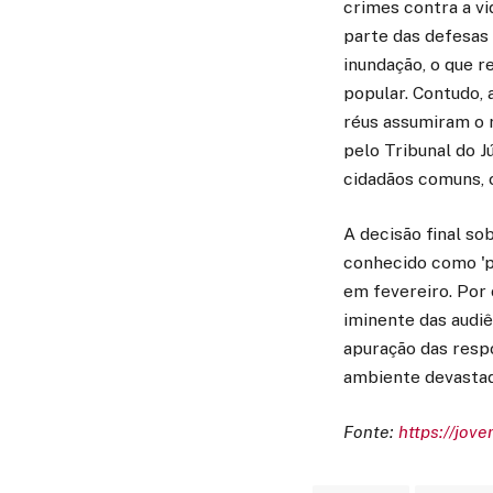
crimes contra a vi
parte das defesas 
inundação, o que r
popular. Contudo, 
réus assumiram o r
pelo Tribunal do Jú
cidadãos comuns, c
A decisão final so
conhecido como 'pr
em fevereiro. Por 
iminente das audiê
apuração das respo
ambiente devastad
Fonte:
https://jov