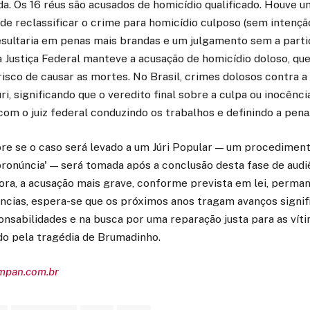
da. Os 16 réus são acusados de homicídio qualificado. Houve u
de reclassificar o crime para homicídio culposo (sem intençã
esultaria em penas mais brandas e um julgamento sem a partic
a Justiça Federal manteve a acusação de homicídio doloso, qu
isco de causar as mortes. No Brasil, crimes dolosos contra a 
ri, significando que o veredito final sobre a culpa ou inocênci
om o juiz federal conduzindo os trabalhos e definindo a pena
bre se o caso será levado a um Júri Popular — um procedimen
onúncia' — será tomada após a conclusão desta fase de audiê
ora, a acusação mais grave, conforme prevista em lei, perman
ncias, espera-se que os próximos anos tragam avanços signif
nsabilidades e na busca por uma reparação justa para as vít
o pela tragédia de Brumadinho.
empan.com.br