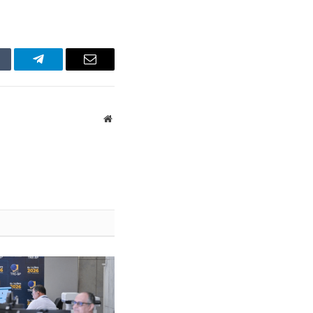
mblr
Telegram
Email
Website