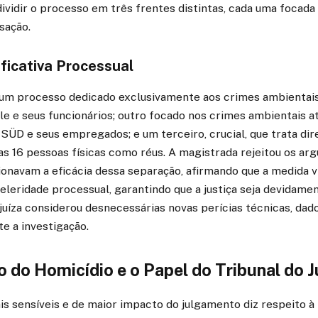
dividir o processo em três frentes distintas, cada uma focad
sação.
ificativa Processual
ui um processo dedicado exclusivamente aos crimes ambienta
e e seus funcionários; outro focado nos crimes ambientais at
 SÜD e seus empregados; e um terceiro, crucial, que trata d
as 16 pessoas físicas como réus. A magistrada rejeitou os a
onavam a eficácia dessa separação, afirmando que a medida v
celeridade processual, garantindo que a justiça seja devidamen
juíza considerou desnecessárias novas perícias técnicas, dad
te a investigação.
o do Homicídio e o Papel do Tribunal do J
 sensíveis e de maior impacto do julgamento diz respeito à 