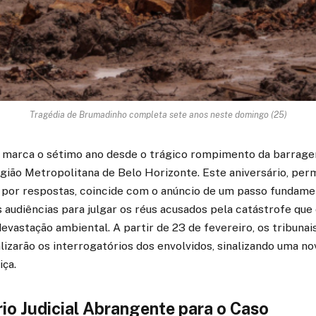
Tragédia de Brumadinho completa sete anos neste domingo (25)
ro marca o sétimo ano desde o trágico rompimento da barrag
gião Metropolitana de Belo Horizonte. Este aniversário, perm
 por respostas, coincide com o anúncio de um passo fundame
das audiências para julgar os réus acusados pela catástrofe que
vastação ambiental. A partir de 23 de fevereiro, os tribunai
izarão os interrogatórios dos envolvidos, sinalizando uma no
iça.
io Judicial Abrangente para o Caso