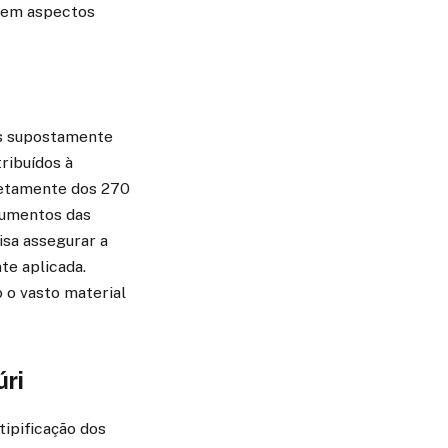
a em aspectos
is supostamente
ribuídos à
iretamente dos 270
rgumentos das
isa assegurar a
te aplicada.
o o vasto material
úri
tipificação dos