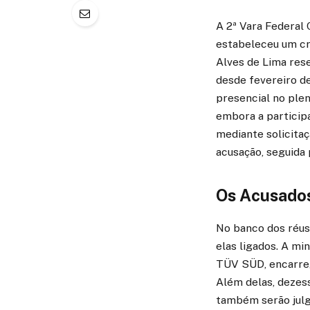
A 2ª Vara Federal
estabeleceu um cr
Alves de Lima rese
desde fevereiro d
presencial no plen
embora a particip
mediante solicitaç
acusação, seguida 
Os Acusados
No banco dos réus
elas ligados. A mi
TÜV SÜD, encarrega
Além delas, dezes
também serão julg