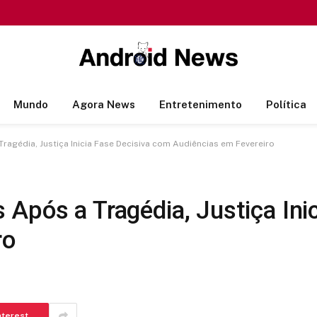
Mundo
Agora News
Entretenimento
Política
agédia, Justiça Inicia Fase Decisiva com Audiências em Fevereiro
Após a Tragédia, Justiça Ini
ro
nterest