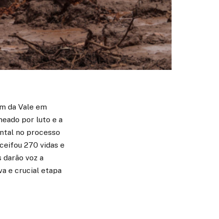
em da Vale em
eado por luto e a
ntal no processo
 ceifou 270 vidas e
s darão voz a
va e crucial etapa