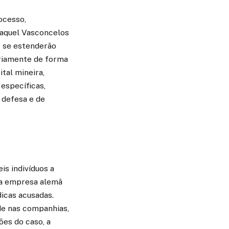
ocesso,
Raquel Vasconcelos
e se estenderão
ariamente de forma
tal mineira,
específicas,
e defesa e de
s indivíduos a
e a empresa alemã
dicas acusadas.
de nas companhias,
es do caso, a