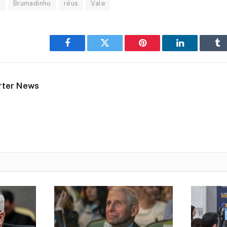
m
Brumadinho
réus
Vale
Facebook
Twitter
Pinterest
LinkedIn
Tu
rter News