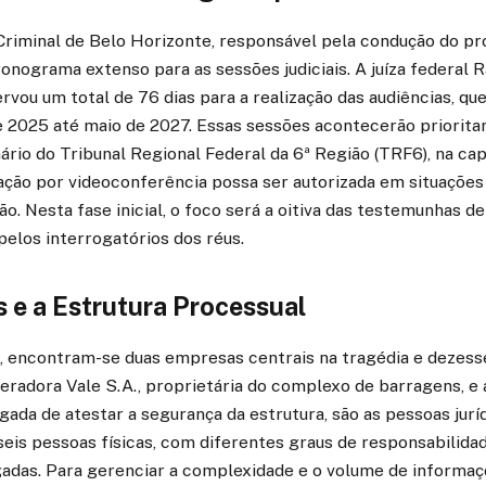
 Criminal de Belo Horizonte, responsável pela condução do pr
onograma extenso para as sessões judiciais. A juíza federal 
rvou um total de 76 dias para a realização das audiências, qu
e 2025 até maio de 2027. Essas sessões acontecerão priorit
ário do Tribunal Regional Federal da 6ª Região (TRF6), na capi
ação por videoconferência possa ser autorizada em situações 
ão. Nesta fase inicial, o foco será a oitiva das testemunhas d
pelos interrogatórios dos réus.
 e a Estrutura Processual
, encontram-se duas empresas centrais na tragédia e dezessei
neradora Vale S.A., proprietária do complexo de barragens, 
da de atestar a segurança da estrutura, são as pessoas jurí
seis pessoas físicas, com diferentes graus de responsabilida
adas. Para gerenciar a complexidade e o volume de informaçõ