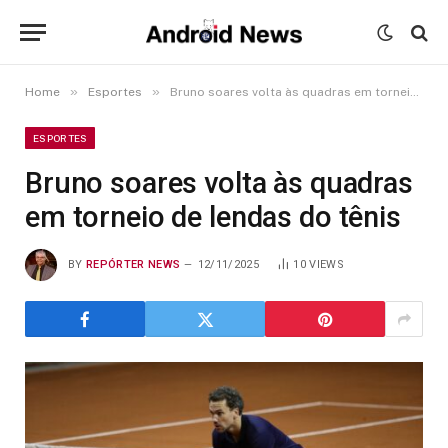
»
»
Home
Esportes
Bruno soares volta às quadras em torneio de lendas do tênis
ESPORTES
Bruno soares volta às quadras
em torneio de lendas do tênis
BY
REPÓRTER NEWS
12/11/2025
10
VIEWS