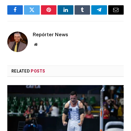
Facebook
Twitter
Pinterest
LinkedIn
Tumblr
Telegram
Email
Repórter News
Website
RELATED
POSTS