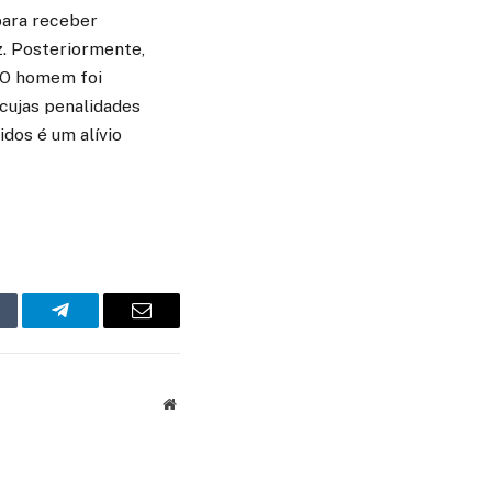
 para receber
. Posteriormente,
. O homem foi
cujas penalidades
idos é um alívio
mblr
Telegram
Email
Website