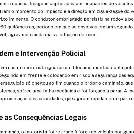
meira colisão. Imagens capturadas por ocupantes de veículos
tram o momento do impacto e a direção em zigue-zague do ve
rigo iminente. O condutor embriagado persistiu na rodovia po
0 quilômetros, período em que se envolveu em um segundo a
l, agravando ainda mais a situação de risco.
dem e Intervenção Policial
vernada, o motorista ignorou um bloqueio montado pela políc
, seguindo em frente e colocando em risco a segurança das eq
 perseguição só chegou ao fim quando o próprio caminhão, que 
lemas, sofreu uma falha mecânica e foi forçado a parar. A i
 aproximação das autoridades, que agiram rapidamente para c
e as Consequências Legais
aminhão, o motorista foi retirado à força do veículo por guar