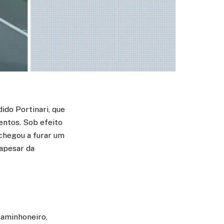
ido Portinari, que
entos. Sob efeito
 chegou a furar um
 apesar da
caminhoneiro,