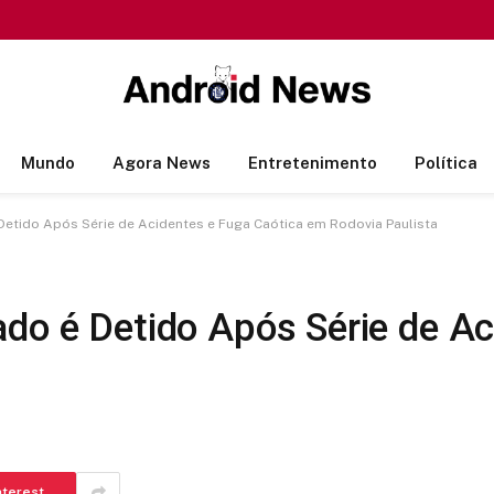
Mundo
Agora News
Entretenimento
Política
Detido Após Série de Acidentes e Fuga Caótica em Rodovia Paulista
do é Detido Após Série de Ac
nterest