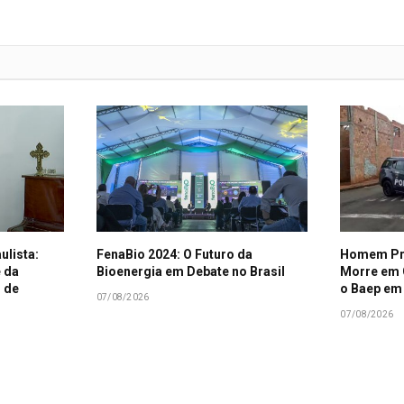
ulista:
FenaBio 2024: O Futuro da
Homem Pro
 da
Bioenergia em Debate no Brasil
Morre em
 de
o Baep em
07/08/2026
07/08/2026