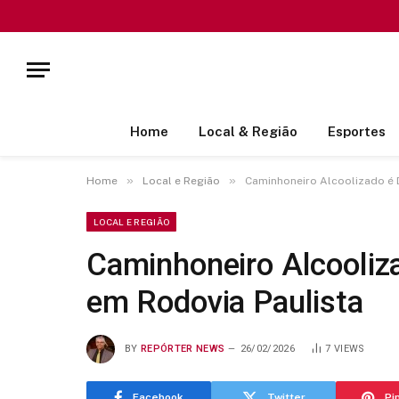
Home
Local & Região
Esportes
»
»
Home
Local e Região
Caminhoneiro Alcoolizado é 
LOCAL E REGIÃO
Caminhoneiro Alcooliza
em Rodovia Paulista
BY
REPÓRTER NEWS
26/02/2026
7
VIEWS
Facebook
Twitter
Pi