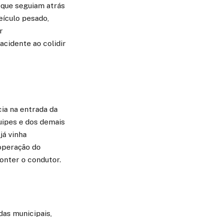
 que seguiam atrás
ículo pesado,
r
cidente ao colidir
ia na entrada da
uipes e dos demais
já vinha
noperação do
onter o condutor.
das municipais,