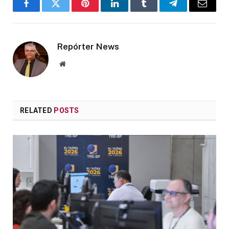
Facebook
Twitter
Pinterest
LinkedIn
Tumblr
Telegram
Email
Repórter News
Website
RELATED
POSTS