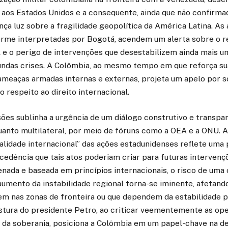
 aos Estados Unidos e a consequente, ainda que não confirma
nça luz sobre a fragilidade geopolítica da América Latina. As
rme interpretadas por Bogotá, acendem um alerta sobre o r
 e o perigo de intervenções que desestabilizem ainda mais um
ndas crises. A Colômbia, ao mesmo tempo em que reforça su
 ameaças armadas internas e externas, projeta um apelo por 
o respeito ao direito internacional.
ões sublinha a urgência de um diálogo construtivo e transpa
uanto multilateral, por meio de fóruns como a OEA e a ONU. 
galidade internacional” das ações estadunidenses reflete uma
cedência que tais atos poderiam criar para futuras interven
ada e baseada em princípios internacionais, o risco de uma 
umento da instabilidade regional torna-se iminente, afetand
m nas zonas de fronteira ou que dependem da estabilidade po
ostura do presidente Petro, ao criticar veementemente as ope
a da soberania, posiciona a Colômbia em um papel-chave na d