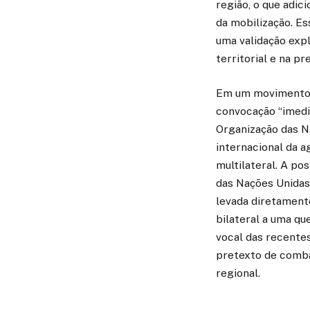
região, o que adic
da mobilização. E
uma validação exp
territorial e na pr
Em um movimento p
convocação “imedi
Organização das Na
internacional da a
multilateral. A p
das Nações Unidas 
levada diretament
bilateral a uma qu
vocal das recente
pretexto de comba
regional.