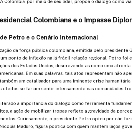
 A Colômbia, por meio de seu líder, propõe o diálogo como via
esidencial Colombiana e o Impasse Diplo
de Petro e o Cenário Internacional
zação da força pública colombiana, emitida pelo presidente 
um ponto de inflexão na já frágil relação regional. Petro foi 
ções dos Estados Unidos, descrevendo-as como uma afronta 
-americanas. Em suas palavras, tais atos representam não ape
 também um catalisador para uma iminente crise humanitária
jos efeitos se fariam sentir intensamente nas comunidades fro
eiterado a importância do diálogo como ferramenta fundamen
itos, a ação de mobilizar tropas reflete a gravidade da perc
mentos. Curiosamente, o presidente Petro optou por não faz
 Nicolás Maduro, figura política com quem mantém laços gov