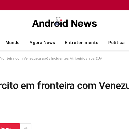
Mundo
Agora News
Entretenimento
Política
fronteira com Venezuela após Incidentes Atribuídos aos EUA
rcito em fronteira com Venezu
nterest