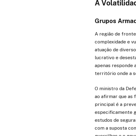
A Volatilida
Grupos Armado
A região de fronte
complexidade e vul
atuação de diverso
lucrativo e desest
apenas responde a
território onde a
O ministro da Def
ao afirmar que as 
principal é a prev
especificamente g
estudos de seguran
com a suposta com
guerrilhas e o gov