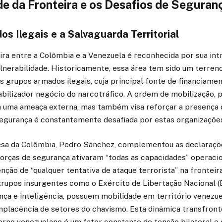
de da Fronteira e os Desafios de Seguran
s Ilegais e a Salvaguarda Territorial
ira entre a Colômbia e a Venezuela é reconhecida por sua int
nerabilidade. Historicamente, essa área tem sido um terreno 
s grupos armados ilegais, cuja principal fonte de financiam
abilizador negócio do narcotráfico. A ordem de mobilização, 
 uma ameaça externa, mas também visa reforçar a presença
 segurança é constantemente desafiada por estas organizaçõe
esa da Colômbia, Pedro Sánchez, complementou as declaraçõ
forças de segurança ativaram “todas as capacidades” operacio
enção de “qualquer tentativa de ataque terrorista” na fronteir
rupos insurgentes como o Exército de Libertação Nacional (
ça e inteligência, possuem mobilidade em território venezue
placência de setores do chavismo. Esta dinâmica transfronte
erno venezuelano é um fator constante de tensão bilateral e 