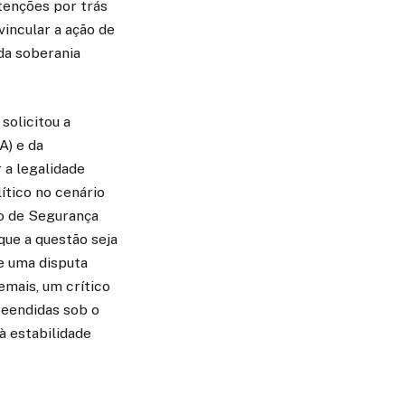
ntenções por trás
incular a ação de
da soberania
solicitou a
A) e da
 a legalidade
ítico no cenário
o de Segurança
que a questão seja
e uma disputa
emais, um crítico
reendidas sob o
à estabilidade