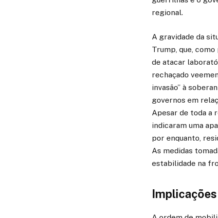
regional.
A gravidade da si
Trump, que, como 
de atacar laborat
rechaçado veement
invasão” à soberan
governos em relaçã
Apesar de toda a r
indicaram uma apa
por enquanto, resi
As medidas tomada
estabilidade na fr
Implicações 
A ordem de mobili