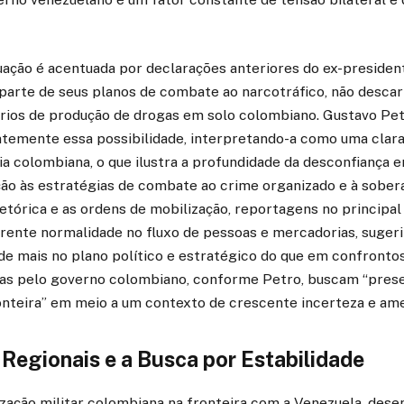
tuação é acentuada por declarações anteriores do ex-presiden
parte de seus planos de combate ao narcotráfico, não descart
órios de produção de drogas em solo colombiano. Gustavo Pet
emente essa possibilidade, interpretando-a como uma clar
ia colombiana, o que ilustra a profundidade da desconfiança e
o às estratégias de combate ao crime organizado e à soberan
etórica e as ordens de mobilização, reportagens no principal
rente normalidade no fluxo de pessoas e mercadorias, sugeri
de mais no plano político e estratégico do que em confrontos 
s pelo governo colombiano, conforme Petro, buscam “prese
onteira” em meio a um contexto de crescente incerteza e ame
Regionais e a Busca por Estabilidade
zação militar colombiana na fronteira com a Venezuela, des