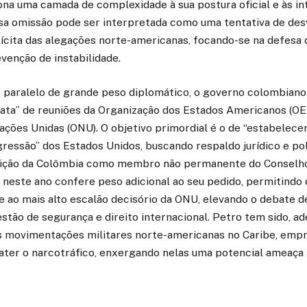
iona uma camada de complexidade à sua postura oficial e às i
ssa omissão pode ser interpretada como uma tentativa de desv
lícita das alegações norte-americanas, focando-se na defesa 
evenção de instabilidade.
aralelo de grande peso diplomático, o governo colombiano 
ata” de reuniões da Organização dos Estados Americanos (OE
ções Unidas (ONU). O objetivo primordial é o de “estabelecer
gressão” dos Estados Unidos, buscando respaldo jurídico e pol
osição da Colômbia como membro não permanente do Conselh
neste ano confere peso adicional ao seu pedido, permitindo 
e ao mais alto escalão decisório da ONU, elevando o debate d
estão de segurança e direito internacional. Petro tem sido, ad
s movimentações militares norte-americanas no Caribe, emp
ter o narcotráfico, enxergando nelas uma potencial ameaça 