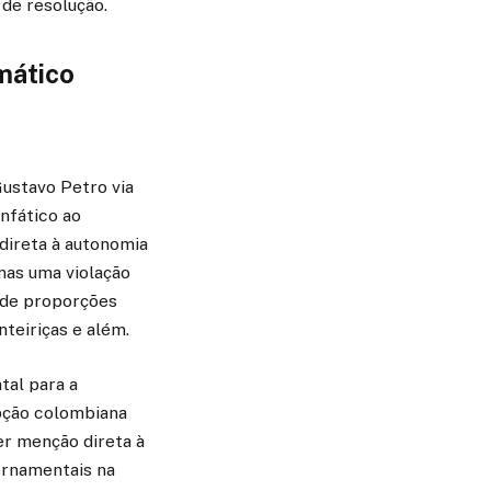
 de resolução.
mático
Gustavo Petro via
enfático ao
direta à autonomia
nas uma violação
 de proporções
nteiriças e além.
tal para a
epção colombiana
er menção direta à
ernamentais na