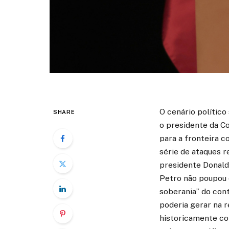
O cenário polític
SHARE
o presidente da C
para a fronteira 
série de ataques r
presidente Donald
Petro não poupou 
soberania” do cont
poderia gerar na r
historicamente co