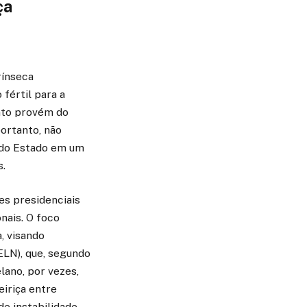
ça
rínseca
fértil para a
ento provém do
portanto, não
 do Estado em um
s.
es presidenciais
nais. O foco
a, visando
ELN), que, segundo
lano, por vezes,
iriça entre
de instabilidade