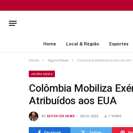
Home
Local & Região
Esportes
»
»
Home
Agora News
Colômbia Mobiliza Exército em 
AGORA NEWS
Colômbia Mobiliza Exé
Atribuídos aos EUA
BY
REPÓRTER NEWS
03/01/2026
1
VIEWS
Facebook
Twitter
Pi