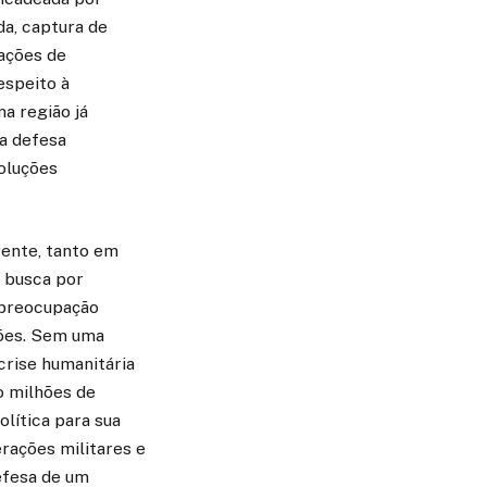
da, captura de
 ações de
espeito à
a região já
a defesa
soluções
rente, tanto em
A busca por
 preocupação
ções. Sem uma
crise humanitária
o milhões de
lítica para sua
rações militares e
efesa de um