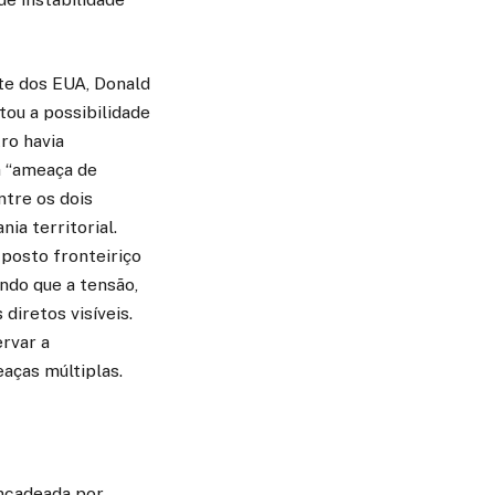
te dos EUA, Donald
ou a possibilidade
ro havia
a “ameaça de
ntre os dois
ia territorial.
 posto fronteiriço
ndo que a tensão,
diretos visíveis.
rvar a
aças múltiplas.
encadeada por