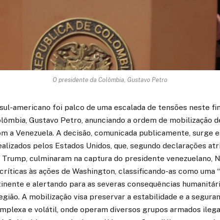
O presidente da Colômbia, Gustavo Petro
o sul-americano foi palco de uma escalada de tensões neste f
olômbia, Gustavo Petro, anunciando a ordem de mobilização de
com a Venezuela. A decisão, comunicada publicamente, surge 
ealizados pelos Estados Unidos, que, segundo declarações atri
 Trump, culminaram na captura do presidente venezuelano, N
críticas às ações de Washington, classificando-as como uma 
inente e alertando para as severas consequências humanitári
egião. A mobilização visa preservar a estabilidade e a segur
mplexa e volátil, onde operam diversos grupos armados ilega