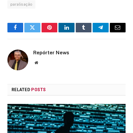
paralisação
Facebook
Twitter
Pinterest
LinkedIn
Tumblr
Telegram
Email
Repórter News
Website
RELATED
POSTS