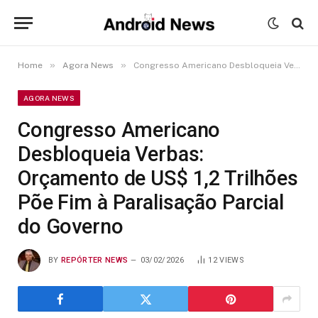
»
»
Home
Agora News
Congresso Americano Desbloqueia Verbas: Orçamento de US$ 1,2 Trilhões Põe Fim à Paralisação Parcial do Governo
AGORA NEWS
Congresso Americano
Desbloqueia Verbas:
Orçamento de US$ 1,2 Trilhões
Põe Fim à Paralisação Parcial
do Governo
BY
REPÓRTER NEWS
03/02/2026
12
VIEWS