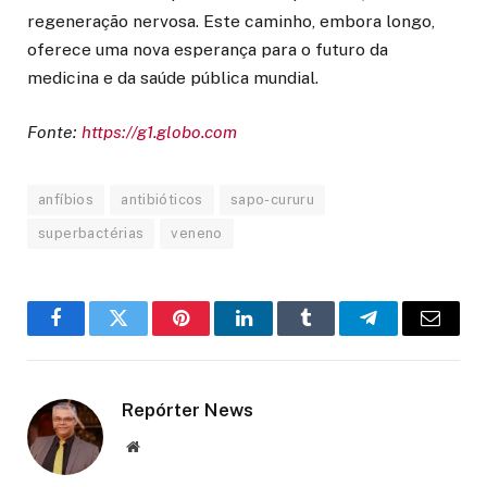
regeneração nervosa. Este caminho, embora longo,
oferece uma nova esperança para o futuro da
medicina e da saúde pública mundial.
Fonte:
https://g1.globo.com
anfíbios
antibióticos
sapo-cururu
superbactérias
veneno
Facebook
Twitter
Pinterest
LinkedIn
Tumblr
Telegram
Email
Repórter News
Website