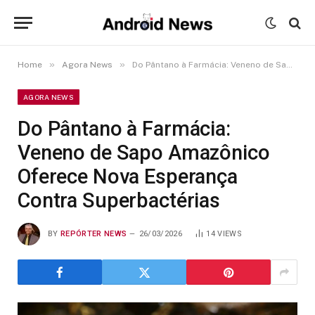
»
»
Home
Agora News
Do Pântano à Farmácia: Veneno de Sapo Amazônico Oferece Nova Esperança Contra Superbactérias
AGORA NEWS
Do Pântano à Farmácia:
Veneno de Sapo Amazônico
Oferece Nova Esperança
Contra Superbactérias
BY
REPÓRTER NEWS
26/03/2026
14
VIEWS