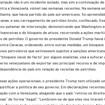
eptação não é um incidente isolado, mas sim a continuação de
tra a Venezuela, visível nas semanas recentes. Na semana an
nte, que havia partido do país sul-americano, foi apreendid
canas, e seu carregamento de petróleo bruto, confiscado. E
vo patamar de intervenção, demonstrando que Washington es
inanceiras e do bloqueio de ativos, recorrendo a ações marít
xo de petróleo. O governo do presidente Donald Trump havia i
ontra Caracas, ordenando, entre outras medidas, um bloqueio 
avios petroleiros que estivessem sujeitos a sanções americanas
bloqueio naval de facto” por alguns analistas, visa a sufocar 
erno venezuelano de exportar seu principal recurso e de im
 dependência do país em relação às receitas do petróleo.
ssas ações operacionais, o presidente Trump tem utilizado 
ustificar a política de seu governo. Em declarações recentes
ração com a Venezuela, alegando que o país “retirou os direito
as” de forma “ilegal”. “Lembrem-se de que eles nos tiraram 