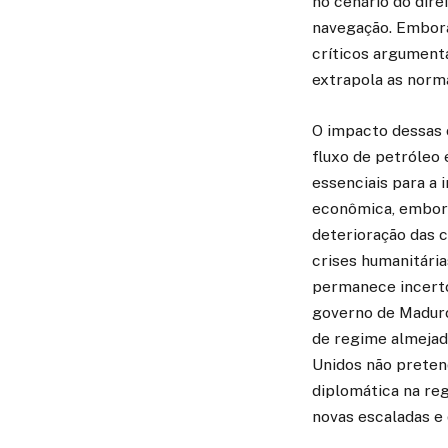
no cenário do dire
navegação. Embora 
críticos argument
extrapola as norma
O impacto dessas o
fluxo de petróleo 
essenciais para a
econômica, embora
deterioração das c
crises humanitária
permanece incerto
governo de Maduro 
de regime almejad
Unidos não preten
diplomática na re
novas escaladas e