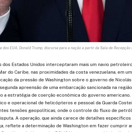
e dos EUA, Donald Trump, discursa para a nação a partir da Sala de Recepção 
 dos Estados Unidos interceptaram mais um navio petroleir
 Mar do Caribe, nas proximidades da costa venezuelana, em u
ificação da pressão de Washington sobre o governo de Nicolás
 segunda apreensão de uma embarcação sancionada na regiã
do a estratégia de coerção econômica do governo americano. 
ico e operacional de helicópteros e pessoal da Guarda Coste
tes tensões geopolíticas, onde o controle do fluxo de petró
isputa. A operação, que ainda carece de detalhes específicos
rga, reflete a determinação de Washington em fazer cumprir a