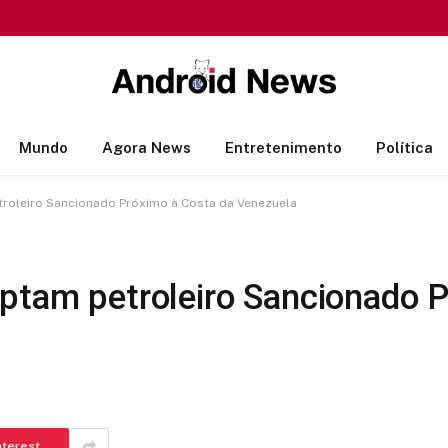
Mundo
Agora News
Entretenimento
Política
troleiro Sancionado Próximo à Costa da Venezuela
eptam petroleiro Sancionado 
nterest