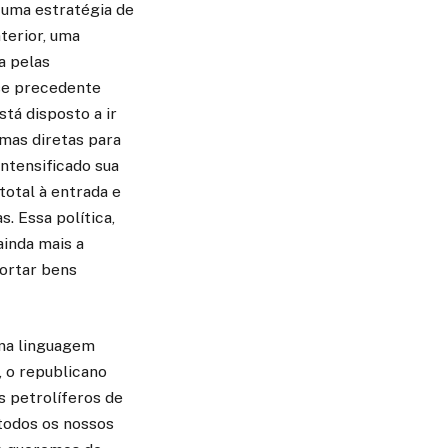
 uma estratégia de
terior, uma
a pelas
sse precedente
tá disposto a ir
imas diretas para
ntensificado sua
total à entrada e
. Essa política,
ainda mais a
portar bens
uma linguagem
, o republicano
s petrolíferos de
todos os nossos