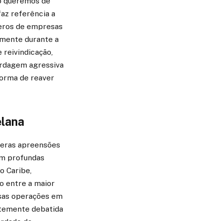
 o queremos de
faz referência a
feros de empresas
lmente durante a
 reivindicação,
bordagem agressiva
orma de reaver
elana
meras apreensões
com profundas
o Caribe,
o entre a maior
ssas operações em
entemente debatida