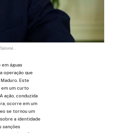
Diplomá...
o em águas
ma operação que
 Maduro. Este
o em um curto
A ação, conduzida
ira, ocorre em um
leo se tornou um
 sobre a identidade
s sanções