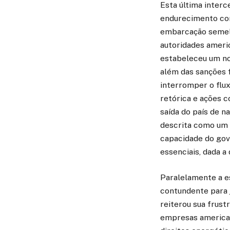
Esta última interc
endurecimento con
embarcação semelha
autoridades ameri
estabeleceu um no
além das sanções f
interromper o flu
retórica e ações c
saída do país de n
descrita como um “
capacidade do gov
essenciais, dada a
Paralelamente a e
contundente para j
reiterou sua frust
empresas american