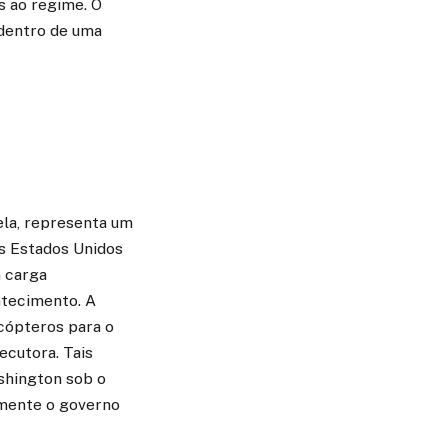
s ao regime. O
 dentro de uma
ela, representa um
s Estados Unidos
a carga
tecimento. A
icópteros para o
ecutora. Tais
shington sob o
amente o governo