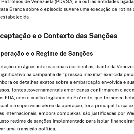
 Petróleos de Venezuela (PDVSA) e a outras entidades ligada
a Casa Branca sobre o episódio sugere uma execução de rotina
 estabelecida.
rceptação e o Contexto das Sanções
Operação e o Regime de Sanções
ptação em águas internacionais caribenhas, diante da Venezu
ignificativo na campanha de “pressão máxima” exercida pelo
mbora os detalhes exatos sobre a embarcação envolvida e su
sos, fontes governamentais americanas confirmaram o acon
s EUA, com o auxílio logístico do Exército, que forneceu hel
oal e a supervisão aérea da operação, foi a principal força ex
s internacionais, embora complexas, são justificadas por Wa
sto regime de sanções implementado para isolar financeir
ar uma transição política.