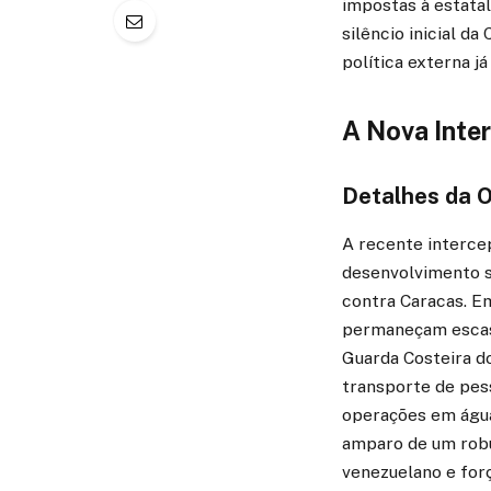
impostas à estatal
silêncio inicial d
política externa já
A Nova Inte
Detalhes da 
A recente interce
desenvolvimento s
contra Caracas. E
permaneçam escas
Guarda Costeira do
transporte de pess
operações em água
amparo de um robu
venezuelano e forç