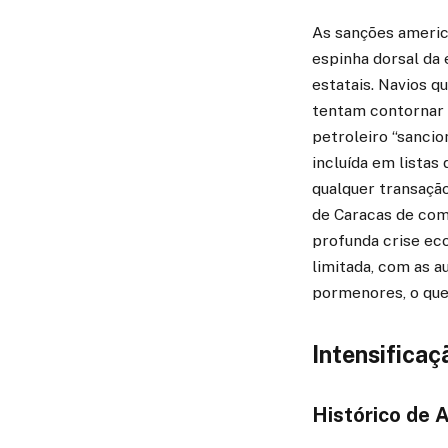
As sanções america
espinha dorsal da
estatais. Navios 
tentam contornar 
petroleiro “sancio
incluída em lista
qualquer transaçã
de Caracas de come
profunda crise ec
limitada, com as 
pormenores, o que
Intensifica
Histórico de 