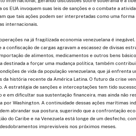
ito internacional, gerando discussões sobre soberania e a lib
os EUA invoquem suas leis de sanções e o combate a atividade
am que tais ações podem ser interpretadas como uma forma 
s internacionais.
perações na já fragilizada economia venezuelana é inegável.
e a confiscação de cargas agravam a escassez de divisas estr
 importação de alimentos, medicamentos e outros bens básico
 destinada a forçar uma mudança política, também contribui
ondições de vida da população venezuelana, que já enfrenta 
s da história recente da América Latina. O futuro da crise ve
. A estratégia de sanções e interceptações tem tido sucesso
e em dificultar sua sustentação financeira, mas ainda não r
a por Washington. A continuidade dessas ações marítimas ind
dem abrandar sua postura, sugerindo que a confrontação ec
gião do Caribe e na Venezuela está longe de um desfecho, com
 desdobramentos imprevisíveis nos próximos meses.