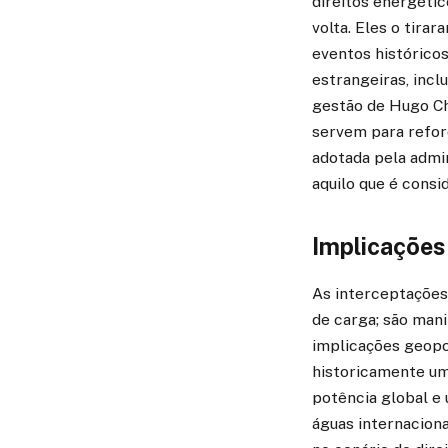
direitos energéti
volta. Eles o tira
eventos histórico
estrangeiras, inc
gestão de Hugo Ch
servem para refor
adotada pela admi
aquilo que é consi
Implicações 
As interceptações
de carga; são mani
implicações geopol
historicamente um
potência global e
águas internaciona