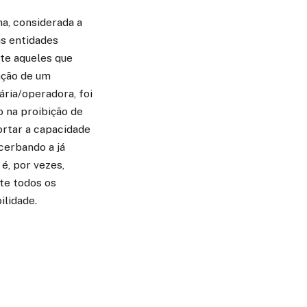
na, considerada a
as entidades
te aqueles que
ação de um
ária/operadora, foi
 na proibição de
ortar a capacidade
cerbando a já
é, por vezes,
te todos os
ilidade.