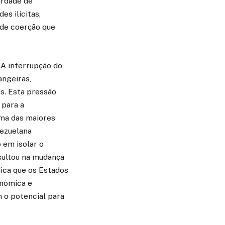
erdade de
s ilícitas,
de coerção que
 A interrupção do
angeiras,
s. Esta pressão
 para a
uma das maiores
nezuelana
 em isolar o
esultou na mudança
ica que os Estados
onômica e
 o potencial para