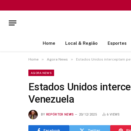
Home
Local & Região
Esportes
»
»
Home
Agora News
Estados Unidos interceptam pe
AGORA NEWS
Estados Unidos interc
Venezuela
BY
REPÓRTER NEWS
20/12/2025
6
VIEWS
Facebook
Twitter
Pi