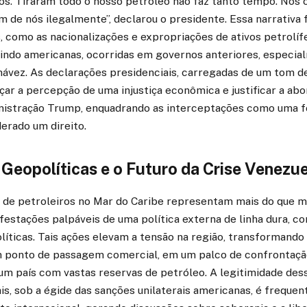
cos. Tiraram todo o nosso petróleo não faz tanto tempo. Nós
ram de nós ilegalmente”, declarou o presidente. Essa narrativa 
s, como as nacionalizações e expropriações de ativos petrolí
luindo americanas, ocorridas em governos anteriores, especia
ávez. As declarações presidenciais, carregadas de um tom de
çar a percepção de uma injustiça econômica e justificar a a
nistração Trump, enquadrando as interceptações como uma f
derado um direito.
Geopolíticas e o Futuro da Crise Venezu
 de petroleiros no Mar do Caribe representam mais do que 
festações palpáveis de uma política externa de linha dura, 
íticas. Tais ações elevam a tensão na região, transformando 
 ponto de passagem comercial, em um palco de confrontaçã
 um país com vastas reservas de petróleo. A legitimidade de
is, sob a égide das sanções unilaterais americanas, é frequ