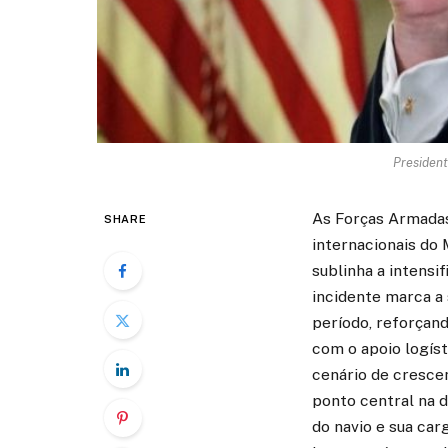
President
As Forças Armadas
SHARE
internacionais do
sublinha a intens
incidente marca a
período, reforçan
com o apoio logíst
cenário de crescen
ponto central na d
do navio e sua ca