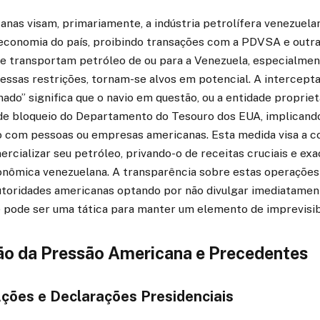
nas visam, primariamente, a indústria petrolífera venezuela
 economia do país, proibindo transações com a PDVSA e outr
que transportam petróleo de ou para a Venezuela, especialmen
essas restrições, tornam-se alvos em potencial. A intercept
nado” significa que o navio em questão, ou a entidade propriet
s de bloqueio do Departamento do Tesouro dos EUA, implicando
o com pessoas ou empresas americanas. Esta medida visa a c
rcializar seu petróleo, privando-o de receitas cruciais e exa
onômica venezuelana. A transparência sobre estas operações 
autoridades americanas optando por não divulgar imediatamen
 pode ser uma tática para manter um elemento de imprevisib
ção da Pressão Americana e Precedentes
Ações e Declarações Presidenciais