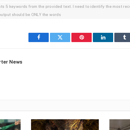
5 keywords from the provided text. I need to identify the most recu
utput should be ONLY the words
Facebook
Twitter
Pinterest
LinkedIn
Tu
rter News