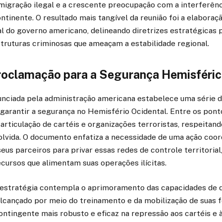
imigração ilegal e a crescente preocupação com a interferên
ntinente. O resultado mais tangível da reunião foi a elaboraç
l do governo americano, delineando diretrizes estratégicas 
struturas criminosas que ameaçam a estabilidade regional.
Proclamação para a Segurança Hemisféri
nciada pela administração americana estabelece uma série d
garantir a segurança no Hemisfério Ocidental. Entre os ponto
rticulação de cartéis e organizações terroristas, respeitando
olvida. O documento enfatiza a necessidade de uma ação coo
eus parceiros para privar essas redes de controle territorial
cursos que alimentam suas operações ilícitas.
 estratégia contempla o aprimoramento das capacidades de 
 alcançado por meio do treinamento e da mobilização de suas 
ontingente mais robusto e eficaz na repressão aos cartéis e à