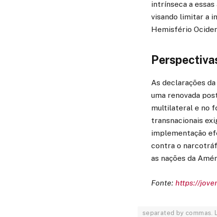
intrínseca a essas
visando limitar a 
Hemisfério Ocident
Perspectiva
As declarações da
uma renovada post
multilateral e no 
transnacionais exi
implementação efe
contra o narcotrá
as nações da Améri
Fonte:
https://jov
separated by commas. L