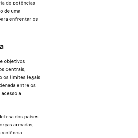
cia de potências
ão de uma
para enfrentar os
ca
e objetivos
s centrais,
 os limites legais
rdenada entre os
, acesso a
defesa dos países
forças armadas,
 violência