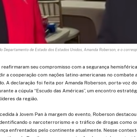
do Departamento de Estado dos Estados Unidos, Amanda Roberson, e o correspo
 reafirmaram seu compromisso com a segurança hemisférica,
dir a cooperação com nações latino-americanas no combate a
do. A declaração foi feita por Amanda Roberson, porta-voz 
urante a cúpula “Escudo das Américas”, um encontro estratég
líderes da região.
cedida à Jovem Pan à margem do evento, Roberson destacou 
dentificando o narcoterrorismo e o tráfico de drogas como os
ança enfrentados pelo continente atualmente. Nesse contexto