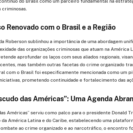
 contínuo do Brasil como um parceiro fundamental na estraté
 criminosas.
 Renovado com o Brasil e a Região
a Roberson sublinhou a importância de uma abordagem unifi
exidade das organizações criminosas que atuam na América La
etende aprofundar os laços com seus aliados regionais, visa
ecentes, mas também outras facetas do crime organizado tra
ral com o Brasil foi especificamente mencionada como um pil
niciativas, prometendo continuidade e fortalecimento das aç
scudo das Américas”: Uma Agenda Abra
das Américas” serviu como palco para o presidente Donald 
 da América Latina e do Caribe, estabelecendo uma platafor
 combate ao crime organizado e ao narcotráfico, o encontro 