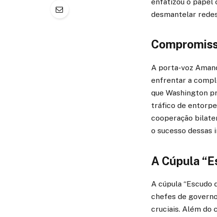
enfatizou o papel
desmantelar redes
Compromisso
A porta-voz Amand
enfrentar a compl
que Washington pr
tráfico de entorp
cooperação bilate
o sucesso dessas i
A Cúpula “E
A cúpula “Escudo 
chefes de governo
cruciais. Além do