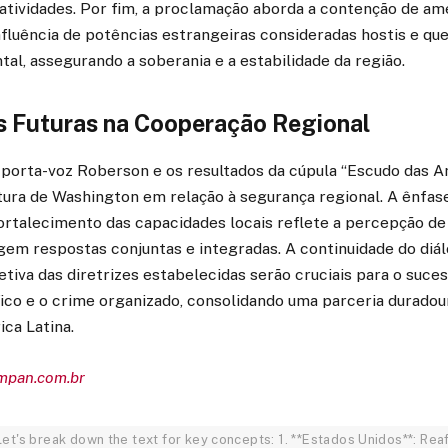
 atividades. Por fim, a proclamação aborda a contenção de am
influência de potências estrangeiras consideradas hostis e q
al, assegurando a soberania e a estabilidade da região.
s Futuras na Cooperação Regional
 porta-voz Roberson e os resultados da cúpula “Escudo das A
ura de Washington em relação à segurança regional. A ênfas
fortalecimento das capacidades locais reflete a percepção de
gem respostas conjuntas e integradas. A continuidade do diál
tiva das diretrizes estabelecidas serão cruciais para o suc
fico e o crime organizado, consolidando uma parceria duradou
ca Latina.
empan.com.br
et's break down the text for key concepts: 1. **Estados Unidos**: R