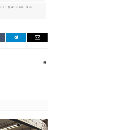
rring and central
mblr
Telegram
Email
Website