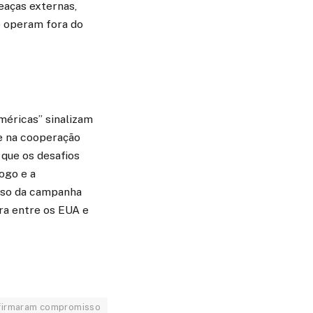
eaças externas,
ue operam fora do
méricas” sinalizam
e na cooperação
 que os desafios
ogo e a
esso da campanha
ra entre os EUA e
eafirmaram compromisso