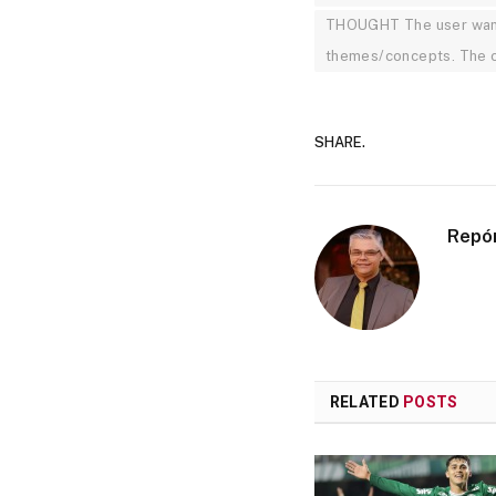
THOUGHT The user wants 
themes/concepts. The o
SHARE.
Repó
RELATED
POSTS