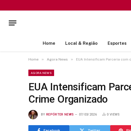
Home
Local & Região
Esportes
»
»
Home
Agora News
EUA Intensificam Parceria com o
AGORA NEWS
EUA Intensificam Parce
Crime Organizado
BY
REPÓRTER NEWS
07/03/2026
0
VIEWS
Facebook
Twitter
Pi