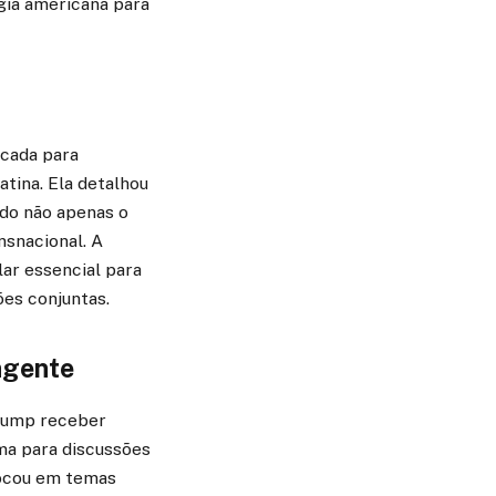
gia americana para
cada para
tina. Ela detalhou
ndo não apenas o
nsnacional. A
ar essencial para
ões conjuntas.
ngente
Trump receber
ma para discussões
focou em temas