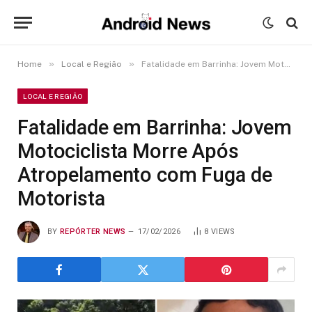
»
»
Home
Local e Região
Fatalidade em Barrinha: Jovem Motociclista Morre Após Atropelamento com Fuga de Motorista
LOCAL E REGIÃO
Fatalidade em Barrinha: Jovem
Motociclista Morre Após
Atropelamento com Fuga de
Motorista
BY
REPÓRTER NEWS
17/02/2026
8
VIEWS