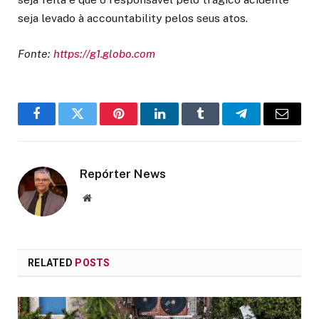
seja levado à accountability pelos seus atos.
Fonte:
https://g1.globo.com
Facebook
Twitter
Pinterest
LinkedIn
Tumblr
Telegram
Email
Repórter News
Website
RELATED
POSTS