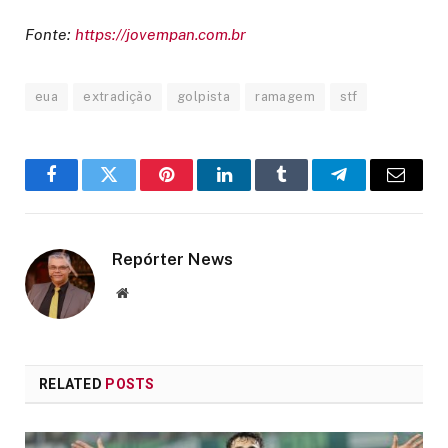
Fonte:
https://jovempan.com.br
eua
extradição
golpista
ramagem
stf
Facebook
Twitter
Pinterest
LinkedIn
Tumblr
Telegram
Email
Repórter News
Website
RELATED
POSTS