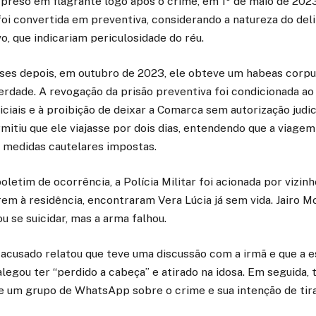
preso em flagrante logo após o crime, em 1º de maio de 2023
 foi convertida em preventiva, considerando a natureza do deli
vo, que indicariam periculosidade do réu.
ses depois, em outubro de 2023, ele obteve um habeas corpu
erdade. A revogação da prisão preventiva foi condicionada 
iciais e à proibição de deixar a Comarca sem autorização judic
rmitiu que ele viajasse por dois dias, entendendo que a viagem
medidas cautelares impostas.
letim de ocorrência, a Polícia Militar foi acionada por vizin
em à residência, encontraram Vera Lúcia já sem vida. Jairo 
u se suicidar, mas a arma falhou.
acusado relatou que teve uma discussão com a irmã e que a e
alegou ter “perdido a cabeça” e atirado na idosa. Em seguida, t
e um grupo de WhatsApp sobre o crime e sua intenção de tirar