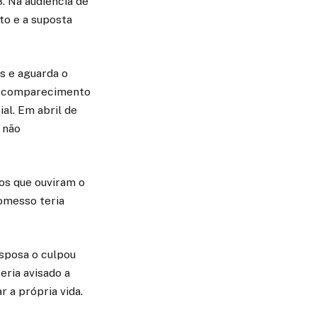
. Na audiência de
to e a suposta
s e aguarda o
ao comparecimento
ial. Em abril de
 não
hos que ouviram o
Momesso teria
sposa o culpou
eria avisado a
 a própria vida.