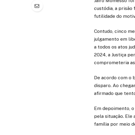
Jairo Momesso foi 
custódia, a prisão
futilidade do moti
Contudo, cinco me
julgamento em lib
a todos os atos jud
2024, a Justiça pe
comprometeria as 
De acordo com o bo
disparo. Ao chegar
afirmado que tento
Em depoimento, o 
pela situação. Ele 
família por meio d