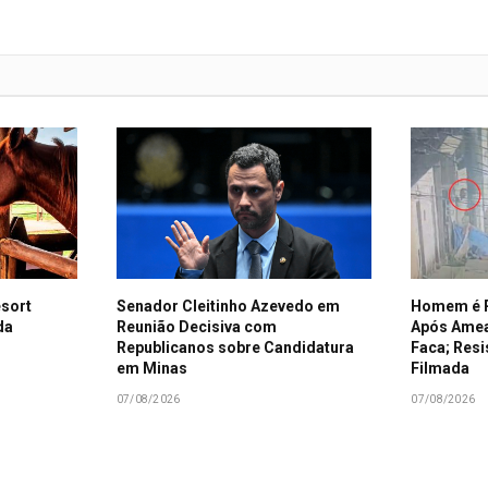
esort
Senador Cleitinho Azevedo em
Homem é P
da
Reunião Decisiva com
Após Amea
Republicanos sobre Candidatura
Faca; Resi
em Minas
Filmada
07/08/2026
07/08/2026