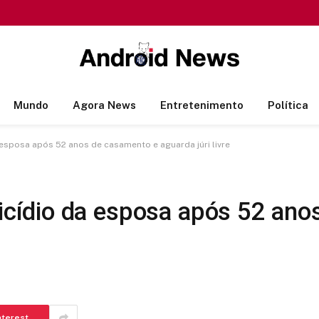
Mundo
Agora News
Entretenimento
Política
sposa após 52 anos de casamento e aguarda júri livre
ídio da esposa após 52 ano
nterest