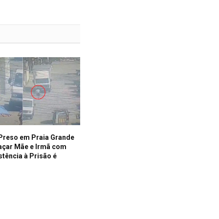
reso em Praia Grande
çar Mãe e Irmã com
stência à Prisão é