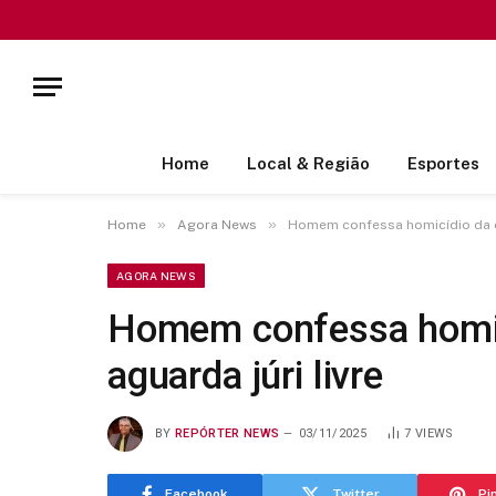
Home
Local & Região
Esportes
»
»
Home
Agora News
Homem confessa homicídio da e
AGORA NEWS
Homem confessa homic
aguarda júri livre
BY
REPÓRTER NEWS
03/11/2025
7
VIEWS
Facebook
Twitter
Pi