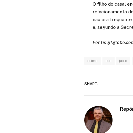
O filho do casal e
relacionamento dos
não era frequente 
e, segundo a Secre
Fonte: g1.globo.co
crime
ele
jairo
SHARE.
Repó