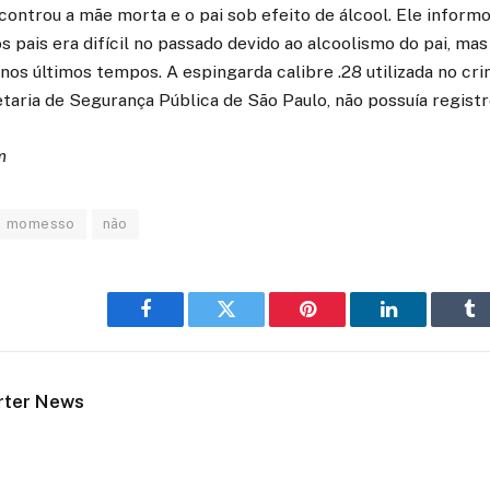
ncontrou a mãe morta e o pai sob efeito de álcool. Ele informo
 pais era difícil no passado devido ao alcoolismo do pai, mas
nos últimos tempos. A espingarda calibre .28 utilizada no cr
taria de Segurança Pública de São Paulo, não possuía registr
m
momesso
não
Facebook
Twitter
Pinterest
LinkedIn
Tu
rter News