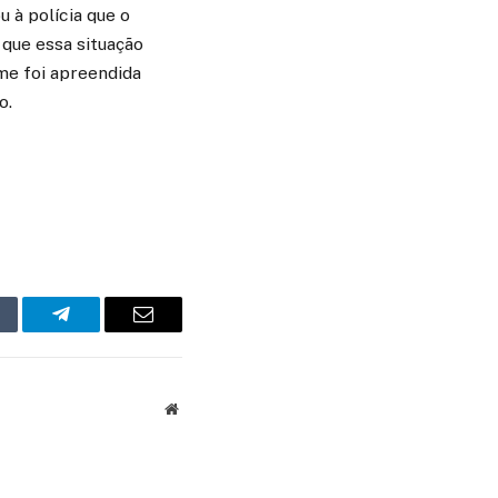
u à polícia que o
 que essa situação
ime foi apreendida
o.
mblr
Telegram
Email
Website