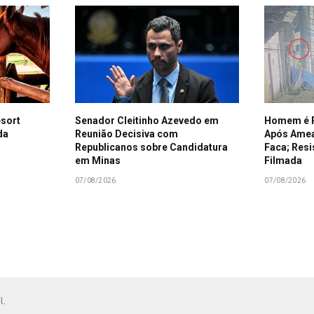
esort
Senador Cleitinho Azevedo em
Homem é P
da
Reunião Decisiva com
Após Amea
Republicanos sobre Candidatura
Faca; Resi
em Minas
Filmada
07/08/2026
07/08/2026
l.