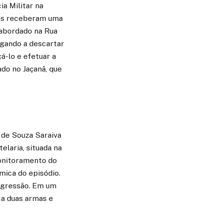
ia Militar na
tes receberam uma
 abordado na Rua
egando a descartar
á-lo e efetuar a
ado no Jaçanã, que
 de Souza Saraiva
laria, situada na
monitoramento do
mica do episódio.
agressão. Em um
ca duas armas e