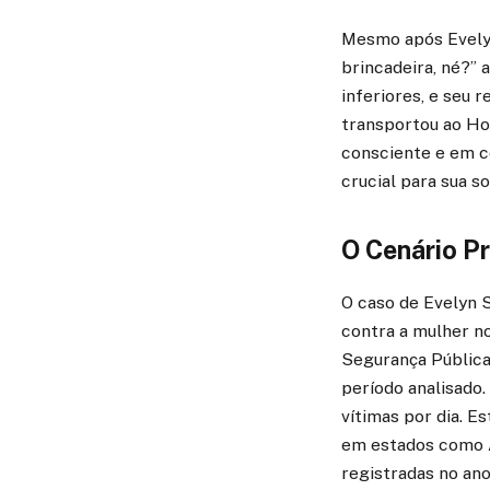
Mesmo após Evelyn 
brincadeira, né?” 
inferiores, e seu r
transportou ao Hos
consciente e em c
crucial para sua s
O Cenário Pr
O caso de Evelyn 
contra a mulher no
Segurança Pública,
período analisado
vítimas por dia. E
em estados como A
registradas no an