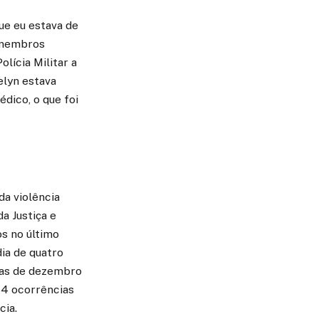
ue eu estava de
s membros
olícia Militar a
elyn estava
ico, o que foi
a violência
a Justiça e
os no último
ia de quatro
cias de dezembro
64 ocorrências
cia.