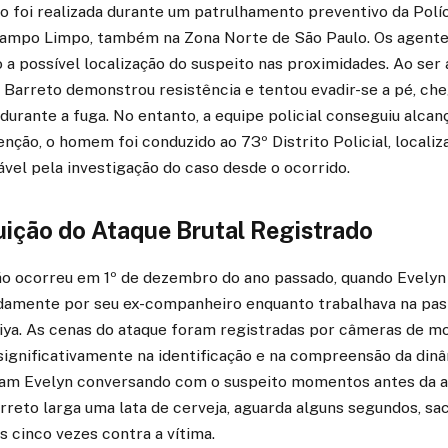
o foi realizada durante um patrulhamento preventivo da Políc
 Campo Limpo, também na Zona Norte de São Paulo. Os agen
 a possível localização do suspeito nas proximidades. Ao ser
 Barreto demonstrou resistência e tentou evadir-se a pé, ch
urante a fuga. No entanto, a equipe policial conseguiu alcanç
enção, o homem foi conduzido ao 73º Distrito Policial, localiz
vel pela investigação do caso desde o ocorrido.
uição do Ataque Brutal Registrado
o ocorreu em 1º de dezembro do ano passado, quando Evelyn
idamente por seu ex-companheiro enquanto trabalhava na paste
iya. As cenas do ataque foram registradas por câmeras de 
 significativamente na identificação e na compreensão da dinâ
am Evelyn conversando com o suspeito momentos antes da 
reto larga uma lata de cerveja, aguarda alguns segundos, sa
 cinco vezes contra a vítima.