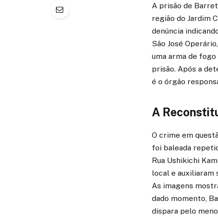
A prisão de Barret
região do Jardim
denúncia indicando
São José Operário,
uma arma de fogo d
prisão. Após a det
é o órgão responsá
A Reconstit
O crime em questã
foi baleada repet
Rua Ushikichi Kam
local e auxiliaram
As imagens mostr
dado momento, Bar
dispara pelo menos