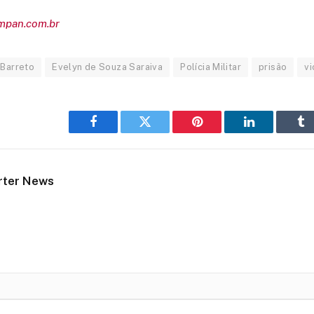
empan.com.br
 Barreto
Evelyn de Souza Saraiva
Polícia Militar
prisão
vi
Facebook
Twitter
Pinterest
LinkedIn
Tu
rter News