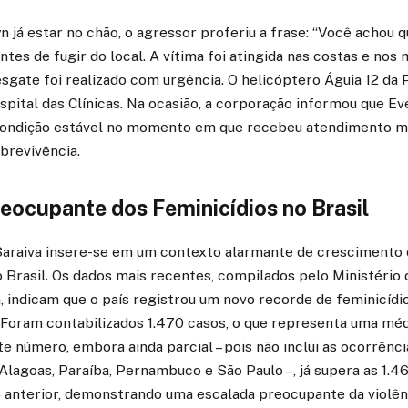
já estar no chão, o agressor proferiu a frase: “Você achou q
antes de fugir do local. A vítima foi atingida nas costas e no
esgate foi realizado com urgência. O helicóptero Águia 12 da P
pital das Clínicas. Na ocasião, a corporação informou que Ev
ondição estável no momento em que recebeu atendimento méd
obrevivência.
eocupante dos Feminicídios no Brasil
Saraiva insere-se em um contexto alarmante de crescimento d
 Brasil. Os dados mais recentes, compilados pelo Ministério d
 indicam que o país registrou um novo recorde de feminicídi
. Foram contabilizados 1.470 casos, o que representa uma méd
ste número, embora ainda parcial – pois não inclui as ocorrên
lagoas, Paraíba, Pernambuco e São Paulo –, já supera as 1.4
o anterior, demonstrando uma escalada preocupante da violên