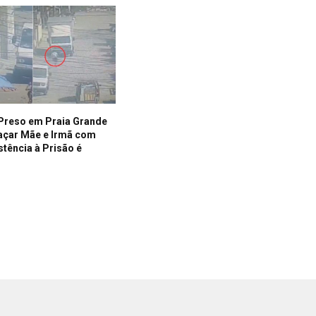
reso em Praia Grande
çar Mãe e Irmã com
stência à Prisão é