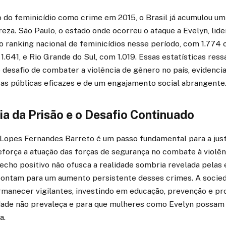
o do feminicídio como crime em 2015, o Brasil já acumulou um
eza. São Paulo, o estado onde ocorreu o ataque a Evelyn, lide
 ranking nacional de feminicídios nesse período, com 1.774 
1.641, e Rio Grande do Sul, com 1.019. Essas estatísticas ress
 desafio de combater a violência de gênero no país, evidenci
cas públicas eficazes e de um engajamento social abrangente
a da Prisão e o Desafio Continuado
 Lopes Fernandes Barreto é um passo fundamental para a just
eforça a atuação das forças de segurança no combate à violê
echo positivo não ofusca a realidade sombria revelada pelas 
apontam para um aumento persistente desses crimes. A socie
manecer vigilantes, investindo em educação, prevenção e pro
dade não prevaleça e para que mulheres como Evelyn possam v
a.