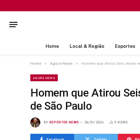
Home
Local & Região
Esportes
»
»
Home
Agora News
Homem que Atirou Seis Vezes e
AGORA NEWS
Homem que Atirou Sei
de São Paulo
BY
REPÓRTER NEWS
26/01/2026
9
VIEWS
Facebook
Twitter
Pi