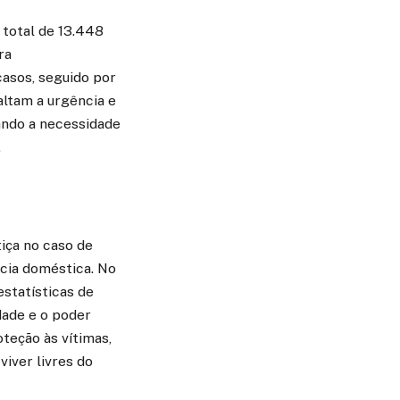
 total de 13.448
ra
casos, seguido por
altam a urgência e
ando a necessidade
.
iça no caso de
ncia doméstica. No
estatísticas de
dade e o poder
teção às vítimas,
iver livres do