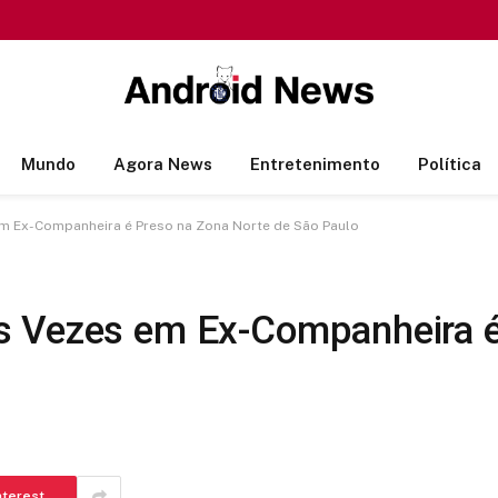
Mundo
Agora News
Entretenimento
Política
m Ex-Companheira é Preso na Zona Norte de São Paulo
s Vezes em Ex-Companheira é
nterest