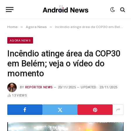
»
»
Home
Agora News
Incêndio atinge área da COP30 em Belém; veja o vídeo do momento
AGORA NEWS
Incêndio atinge área da COP30
em Belém; veja o vídeo do
momento
BY
REPÓRTER NEWS
20/11/2025
UPDATED:
23/11/2025
13
VIEWS