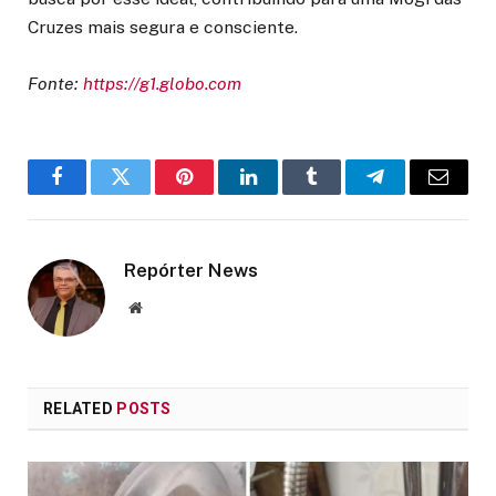
Cruzes mais segura e consciente.
Fonte:
https://g1.globo.com
Facebook
Twitter
Pinterest
LinkedIn
Tumblr
Telegram
Email
Repórter News
Website
RELATED
POSTS