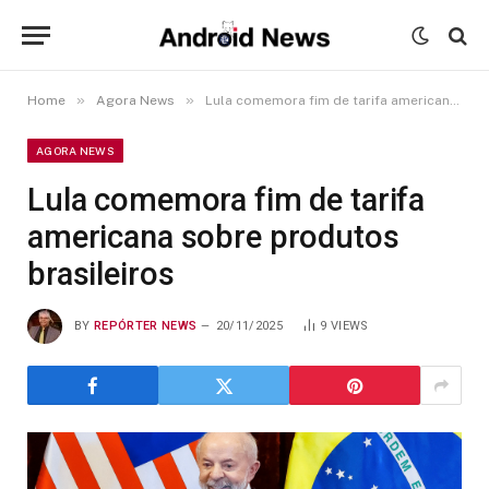
»
»
Home
Agora News
Lula comemora fim de tarifa americana sobre produtos brasileiros
AGORA NEWS
Lula comemora fim de tarifa
americana sobre produtos
brasileiros
BY
REPÓRTER NEWS
20/11/2025
9
VIEWS