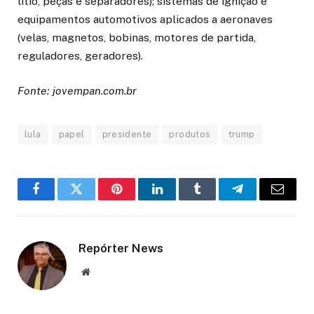
lítio, peças e separadores); sistemas de ignição e
equipamentos automotivos aplicados a aeronaves
(velas, magnetos, bobinas, motores de partida,
reguladores, geradores).
Fonte: jovempan.com.br
lula
papel
presidente
produtos
trump
Facebook
Twitter
Pinterest
LinkedIn
Tumblr
Telegram
Email
Repórter News
Website