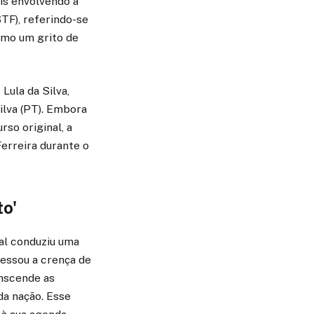
ais envolvendo a
STF), referindo-se
omo um grito de
Lula da Silva,
ilva (PT). Embora
rso original, a
erreira durante o
to'
l conduziu uma
ressou a crença de
anscende as
da nação. Esse