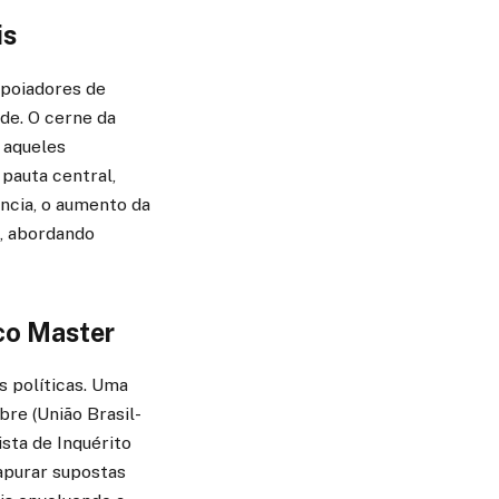
is
apoiadores de
ade. O cerne da
 aqueles
pauta central,
ncia, o aumento da
', abordando
co Master
s políticas. Uma
bre (União Brasil-
sta de Inquérito
apurar supostas