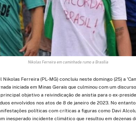
Nikolas Ferreira em caminhada rumo a Brasília
l Nikolas Ferreira (PL-MG) concluiu neste domingo (25) a 'Ca
rnada iniciada em Minas Gerais que culminou com um discurso
rincipal objetivo a reivindicação de anistia para o ex-presid
víduos envolvidos nos atos de 8 de janeiro de 2023. No entanto
ifestações políticas com críticas a figuras como Davi Alcol
 inesperado incidente climático que resultou em dezenas de