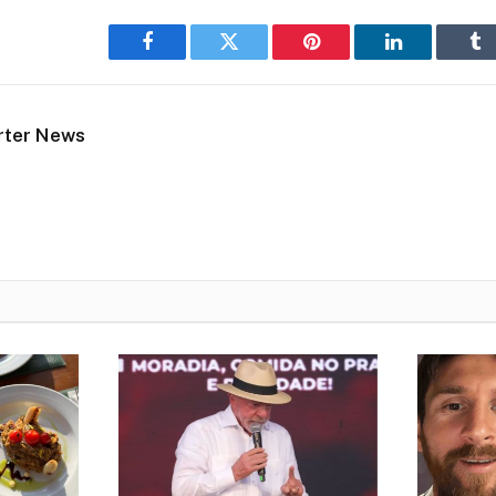
Facebook
Twitter
Pinterest
LinkedIn
Tu
rter News