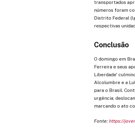
transportados apr
números foram cons
Distrito Federal (
respectivas unidad
Conclusão
O domingo em Brasí
Ferreira e seus a
Liberdade' culmin
Alcolumbre e a Lul
para o Brasil. Con
urgência, deslocan
marcando o ato co
Fonte:
https://jov