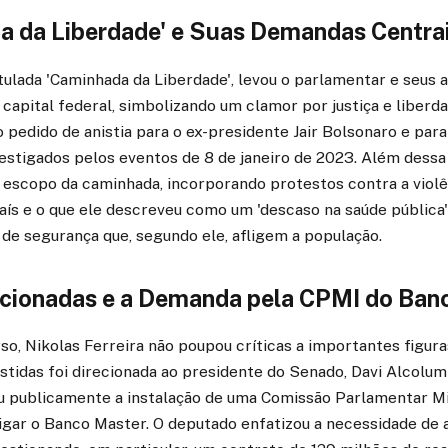
a da Liberdade' e Suas Demandas Centra
itulada 'Caminhada da Liberdade', levou o parlamentar e seus 
 capital federal, simbolizando um clamor por justiça e liberd
 pedido de anistia para o ex-presidente Jair Bolsonaro e para
estigados pelos eventos de 8 de janeiro de 2023. Além dessa 
o escopo da caminhada, incorporando protestos contra a violê
aís e o que ele descreveu como um 'descaso na saúde pública
 de segurança que, segundo ele, afligem a população.
recionadas e a Demanda pela CPMI do Ban
so, Nikolas Ferreira não poupou críticas a importantes figura
estidas foi direcionada ao presidente do Senado, Davi Alcolum
u publicamente a instalação de uma Comissão Parlamentar Mi
tigar o Banco Master. O deputado enfatizou a necessidade de 