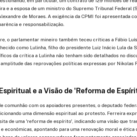
uestionando, em particular, um contrato de 129 milhões de re
eira e a esposa de um ministro do Supremo Tribunal Federal (
Alexandre de Moraes. A exigência da CPMI foi apresentada c
arência e responsabilização.
, o parlamentar mineiro também teceu críticas a Fábio Luís 
cido como Lulinha, filho do presidente Luiz Inácio Lula da S
ficos da crítica a Lulinha não tenham sido detalhados no discu
 amplitude das reprovações políticas expressas por Nikolas F
spiritual e a Visão de 'Reforma de Espíri
 comunhão com os apoiadores presentes, o deputado federa
dicionando uma dimensão espiritual ao protesto. Ferreira exp
sita de uma 'reforma de espírito', indicando uma visão que tr
s e econômicas, apontando para uma renovação moral e ética 