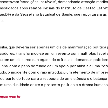
esentavam 'condições instáveis', demandando atenção médica
olidados após relatos iniciais do Instituto de Gestão Estra
IgesDF) e da Secretaria Estadual de Saúde, que reportaram as
es.
lia, que deveria ser apenas um dia de manifestação política 
poiadores, transformou-se em um evento com múltiplas faceta
ou em um discurso carregado de críticas e demandas política
inha, com o pano de fundo de um apelo por anistia e uma 'ref
tudo, o incidente com o raio introduziu um elemento de imprev
do parte do foco para a resposta de emergência e o balanço 
m uma dualidade entre o protesto político e o drama humano
empan.com.br