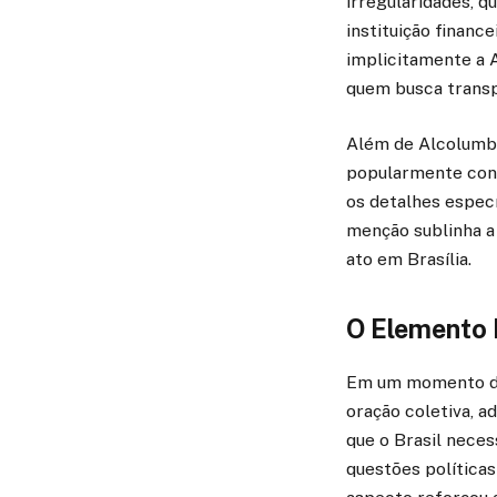
irregularidades, q
instituição financ
implicitamente a 
quem busca transp
Além de Alcolumbre
popularmente conhe
os detalhes especí
menção sublinha a
ato em Brasília.
O Elemento E
Em um momento de
oração coletiva, a
que o Brasil neces
questões política