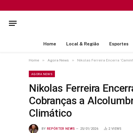
Home
Local & Região
Esportes
»
»
Home
Agora News
Nikolas Ferreira Encerra ‘Camin
AGORA NEWS
Nikolas Ferreira Encer
Cobranças a Alcolumbre
Climático
BY
REPÓRTER NEWS
25/01/2026
2
VIEWS