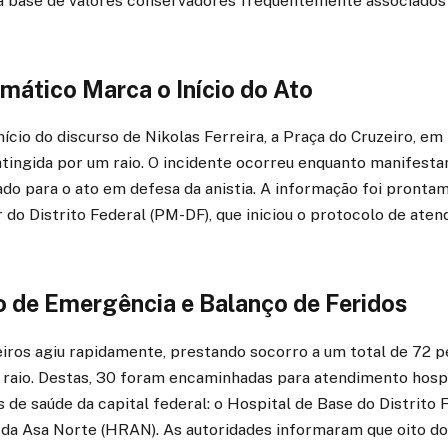
a base de valores conservadores frequentemente associados
imático Marca o Início do Ato
cio do discurso de Nikolas Ferreira, a Praça do Cruzeiro, em B
atingida por um raio. O incidente ocorreu enquanto manifest
do para o ato em defesa da anistia. A informação foi pront
ar do Distrito Federal (PM-DF), que iniciou o protocolo de ate
 de Emergência e Balanço de Feridos
ros agiu rapidamente, prestando socorro a um total de 72 p
 raio. Destas, 30 foram encaminhadas para atendimento hosp
s de saúde da capital federal: o Hospital de Base do Distrito 
 da Asa Norte (HRAN). As autoridades informaram que oito d