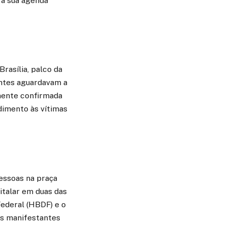
 à sua agenda
rasília, palco da
antes aguardavam a
amente confirmada
ndimento às vítimas
essoas na praça
italar em duas das
Federal (HBDF) e o
os manifestantes