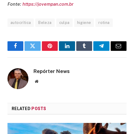
Fonte:
https://jovempan.com.br
autocrítica
Beleza
culpa
higiene
rotina
Facebook
Twitter
Pinterest
LinkedIn
Tumblr
Telegram
Email
Repórter News
Website
RELATED
POSTS