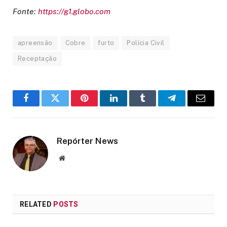
Fonte:
https://g1.globo.com
apreensão
Cobre
furto
Polícia Civil
Receptação
Facebook
Twitter
Pinterest
LinkedIn
Tumblr
Telegram
Email
Repórter News
Website
RELATED
POSTS