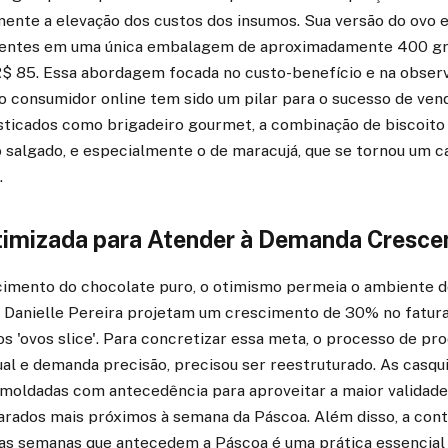
mente a elevação dos custos dos insumos. Sua versão do ovo 
erentes em uma única embalagem de aproximadamente 400 g
R$ 85. Essa abordagem focada no custo-benefício e na obser
consumidor online tem sido um pilar para o sucesso de ven
isticados como brigadeiro gourmet, a combinação de biscoito
 salgado, e especialmente o de maracujá, que se tornou um 
.
imizada para Atender à Demanda Cresce
imento do chocolate puro, o otimismo permeia o ambiente d
 Danielle Pereira projetam um crescimento de 30% no fatu
s 'ovos slice'. Para concretizar essa meta, o processo de pro
al e demanda precisão, precisou ser reestruturado. As casqu
moldadas com antecedência para aproveitar a maior validade
arados mais próximos à semana da Páscoa. Além disso, a con
as semanas que antecedem a Páscoa é uma prática essencial 