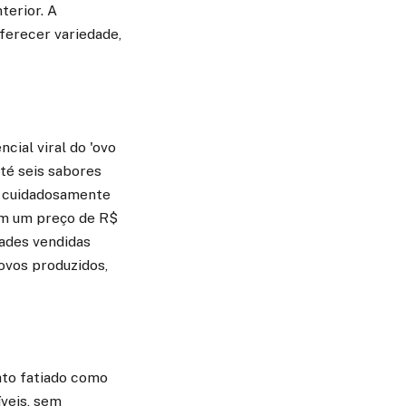
terior. A
oferecer variedade,
cial viral do 'ovo
até seis sabores
s, cuidadosamente
om um preço de R$
dades vendidas
ovos produzidos,
ato fatiado como
íveis, sem