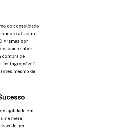
smo do consolidado
ualmente atraente.
00 gramas por
e um único sabor
 a compra de
a 'instagramável'
et antes mesmo de
 Sucesso
am agilidade em
er uma mera
tivas de um