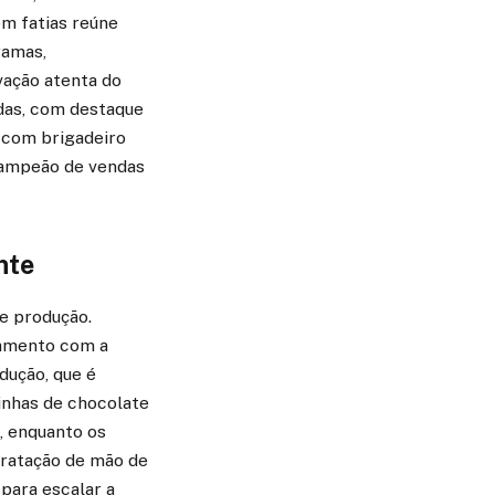
em fatias reúne
ramas,
vação atenta do
das, com destaque
 com brigadeiro
campeão de vendas
nte
e produção.
ramento com a
dução, que é
inhas de chocolate
, enquanto os
tratação de mão de
para escalar a