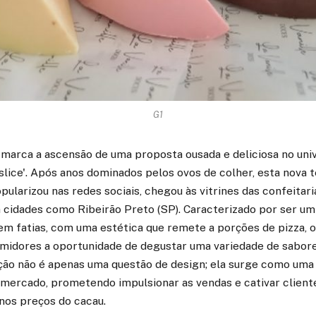
G1
marca a ascensão de uma proposta ousada e deliciosa no uni
o slice'. Após anos dominados pelos ovos de colher, esta nova 
ularizou nas redes sociais, chegou às vitrines das confeitaria
cidades como Ribeirão Preto (SP). Caracterizado por ser um
em fatias, com uma estética que remete a porções de pizza, o 
midores a oportunidade de degustar uma variedade de sabor
ação não é apenas uma questão de design; ela surge como uma
o mercado, prometendo impulsionar as vendas e cativar clien
 nos preços do cacau.