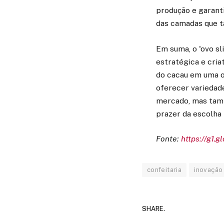
produção e garanti
das camadas que t
Em suma, o 'ovo sl
estratégica e cria
do cacau em uma o
oferecer variedade
mercado, mas tamb
prazer da escolha 
Fonte:
https://g1.g
confeitaria
inovação
SHARE.