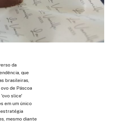
verso da
tendência, que
s brasileiras,
 ovo de Páscoa
'ovo slice'
es em um único
 estratégia
tes, mesmo diante