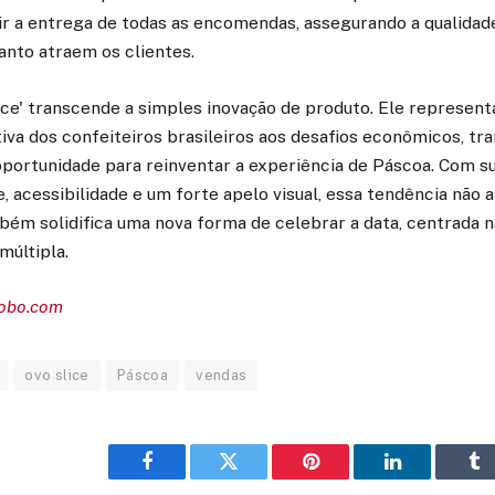
r a entrega de todas as encomendas, assegurando a qualidade
anto atraem os clientes.
ice' transcende a simples inovação de produto. Ele represen
tiva dos confeiteiros brasileiros aos desafios econômicos, tr
portunidade para reinventar a experiência de Páscoa. Com s
, acessibilidade e um forte apelo visual, essa tendência não a
ém solidifica uma nova forma de celebrar a data, centrada n
múltipla.
lobo.com
ovo slice
Páscoa
vendas
Facebook
Twitter
Pinterest
LinkedIn
Tu