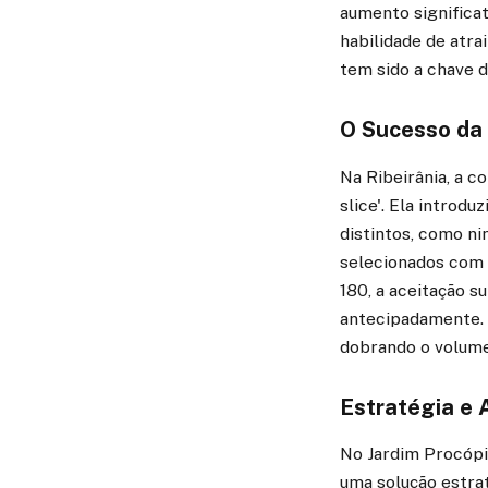
aumento significa
habilidade de atra
tem sido a chave d
O Sucesso da 
Na Ribeirânia, a c
slice'. Ela introd
distintos, como ni
selecionados com 
180, a aceitação s
antecipadamente. A
dobrando o volume
Estratégia e 
No Jardim Procópi
uma solução estrat