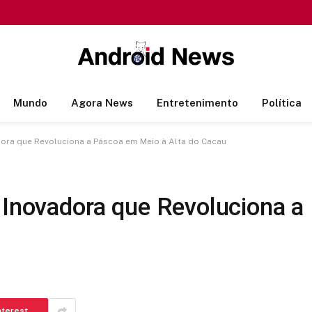
Mundo
Agora News
Entretenimento
Política
dora que Revoluciona a Páscoa em Meio à Alta do Cacau
 Inovadora que Revoluciona a
nterest