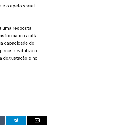
 e o apelo visual
ta uma resposta
ansformando a alta
ua capacidade de
penas revitaliza o
a degustação e no
mblr
Telegram
Email