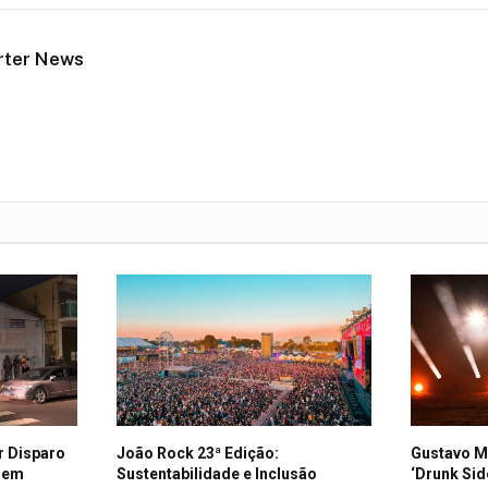
rter News
r Disparo
João Rock 23ª Edição:
Gustavo M
l em
Sustentabilidade e Inclusão
‘Drunk Sid