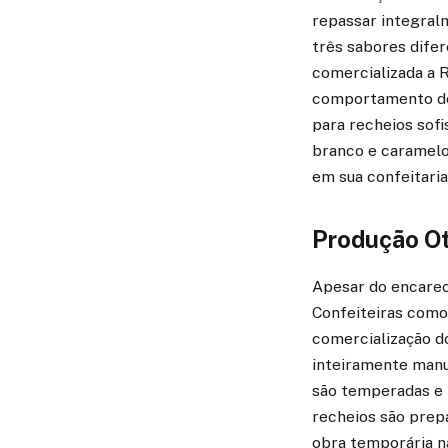
repassar integral
três sabores dif
comercializada a 
comportamento do 
para recheios sof
branco e caramelo
em sua confeitaria
Produção Ot
Apesar do encarec
Confeiteiras como
comercialização do
inteiramente manu
são temperadas e 
recheios são prep
obra temporária n