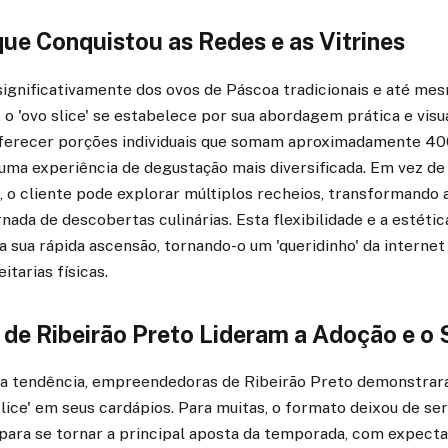
ue Conquistou as Redes e as Vitrines
significativamente dos ovos de Páscoa tradicionais e até me
 o 'ovo slice' se estabelece por sua abordagem prática e vis
 oferecer porções individuais que somam aproximadamente 4
o uma experiência de degustação mais diversificada. Em vez d
 o cliente pode explorar múltiplos recheios, transformando
ada de descobertas culinárias. Esta flexibilidade e a estétic
a sua rápida ascensão, tornando-o um 'queridinho' da intern
itarias físicas.
s de Ribeirão Preto Lideram a Adoção e o
a tendência, empreendedoras de Ribeirão Preto demonstrar
slice' em seus cardápios. Para muitas, o formato deixou de s
 para se tornar a principal aposta da temporada, com expecta