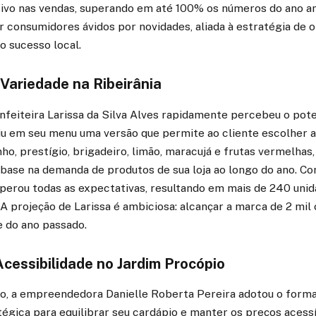
tivo nas vendas, superando em até 100% os números do ano an
ir consumidores ávidos por novidades, aliada à estratégia de 
o sucesso local.
Variedade na Ribeirânia
onfeiteira Larissa da Silva Alves rapidamente percebeu o poten
uziu em seu menu uma versão que permite ao cliente escolher 
nho, prestígio, brigadeiro, limão, maracujá e frutas vermelha
base na demanda de produtos de sua loja ao longo do ano. C
uperou todas as expectativas, resultando em mais de 240 uni
 projeção de Larissa é ambiciosa: alcançar a marca de 2 mil 
 do ano passado.
Acessibilidade no Jardim Procópio
o, a empreendedora Danielle Roberta Pereira adotou o form
égica para equilibrar seu cardápio e manter os preços acess