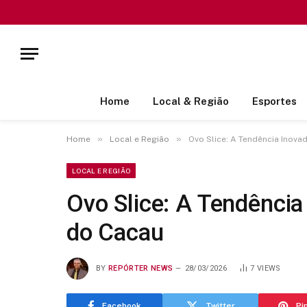
Home
Local & Região
Esportes
»
»
Home
Local e Região
Ovo Slice: A Tendência Inova
LOCAL E REGIÃO
Ovo Slice: A Tendência
do Cacau
BY
REPÓRTER NEWS
28/03/2026
7
VIEWS
Facebook
Twitter
Pi