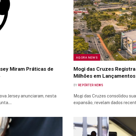
AGORA NEWS
rsey Miram Práticas de
Mogi das Cruzes Registra
6
Milhões em Lançamentos 
BY
REPÓRTER NEWS
ova Jersey anunciaram, nesta
Mogi das Cruzes consolidou sua
junta…
expansão, revelam dados recen