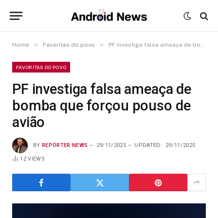
»
»
Home
Favoritas do povo
PF investiga falsa ameaça de bomba que forçou pouso de avião
FAVORITAS DO POVO
PF investiga falsa ameaça de
bomba que forçou pouso de
avião
BY
REPÓRTER NEWS
29/11/2025
UPDATED:
29/11/2025
12
VIEWS