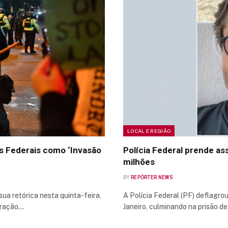
LOCAL E REGIÃO
s Federais como ‘Invasão
Polícia Federal prende as
milhões
BY
REPÓRTER NEWS
sua retórica nesta quinta-feira,
A Polícia Federal (PF) deflagro
gração…
Janeiro, culminando na prisão d