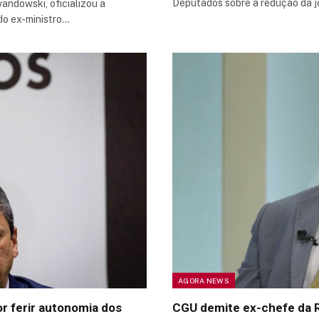
Deputados sobre a redução da 
andowski, oficializou a
o ex-ministro…
AGORA NEWS
or ferir autonomia dos
CGU demite ex-chefe da Re