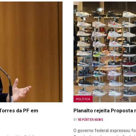
POLÍTICA
orres da PF em
Planalto rejeita Propost
BY
REPÓRTER NEWS
O governo federal expressou fo