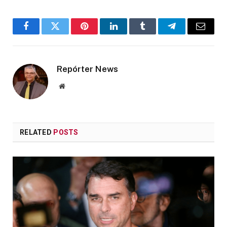
Facebook
Twitter
Pinterest
LinkedIn
Tumblr
Telegram
Email
Repórter News
Website
RELATED
POSTS