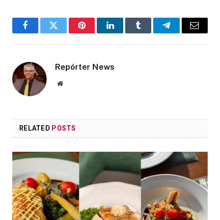
Facebook
Twitter
Pinterest
LinkedIn
Tumblr
Telegram
Email
Repórter News
Website
RELATED
POSTS