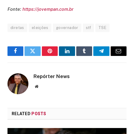
Fonte:
https://jovempan.com.br
diretas
eleições
governador
stf
TSE
Facebook
Twitter
Pinterest
LinkedIn
Tumblr
Telegram
Email
Repórter News
Website
RELATED
POSTS