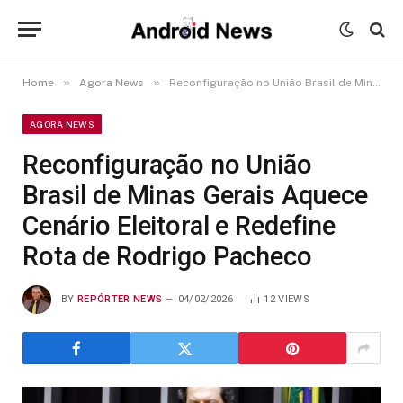
»
»
Home
Agora News
Reconfiguração no União Brasil de Minas Gerais Aquece Cenário Eleitoral e Redefine Rota de Rodrigo Pacheco
AGORA NEWS
Reconfiguração no União
Brasil de Minas Gerais Aquece
Cenário Eleitoral e Redefine
Rota de Rodrigo Pacheco
BY
REPÓRTER NEWS
04/02/2026
12
VIEWS