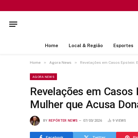
Home
Local & Região
Esportes
»
»
Home
Agora News
Revelações em Casos Epstein: 
AGORA NEWS
Revelações em Casos 
Mulher que Acusa Don
BY
REPÓRTER NEWS
07/03/2026
9
VIEWS
Facebook
Twitter
Pi