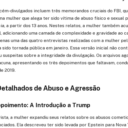
ém-divulgados incluem três memorandos cruciais do FBI, qu
 mulher que alega ter sido vítima de abuso físico e sexual p
ia, a partir dos 13 anos. Nestes relatos, a mulher também a
l, adicionando uma camada de complexidade e gravidade ao ca
enas uma das quatro entrevistas realizadas com a mulher pel
ia sido tornada pública em janeiro. Essa versão inicial não co
 suspeitas sobre a integridade da divulgação. Os arquivos ag
cuna, apresentando os três depoimentos que faltavam, cond
de 2019.
Detalhados de Abuso e Agressão
poimento: A Introdução a Trump
ista, a mulher expandiu seus relatos sobre os abusos cometi
ociados. Ela descreveu ter sido levada por Epstein para Nova