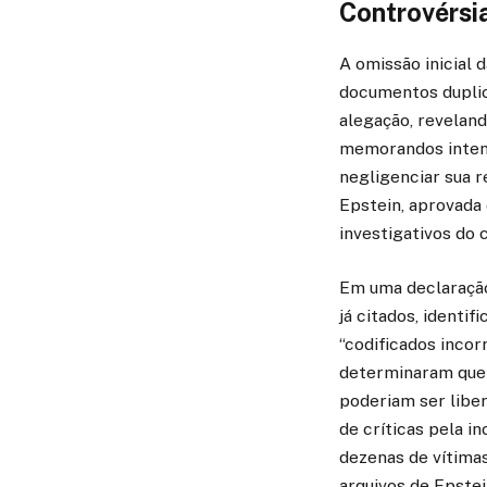
Controvérsi
A omissão inicial 
documentos duplica
alegação, reveland
memorandos intensi
negligenciar sua r
Epstein, aprovada
investigativos do 
Em uma declaração
já citados, ident
“codificados inco
determinaram que 
poderiam ser libe
de críticas pela i
dezenas de vítimas
arquivos de Epstei