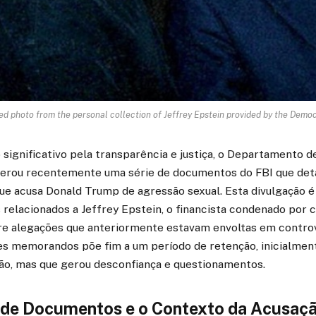
ed photo from the personal collection of Jeffrey Epstein provided by the Democr
gnificativo pela transparência e justiça, o Departamento de
berou recentemente uma série de documentos do FBI que det
e acusa Donald Trump de agressão sexual. Esta divulgação é
 relacionados a Jeffrey Epstein, o financista condenado por c
bre alegações que anteriormente estavam envoltas em controv
es memorandos põe fim a um período de retenção, inicialment
ção, mas que gerou desconfiança e questionamentos.
 de Documentos e o Contexto da Acusaç