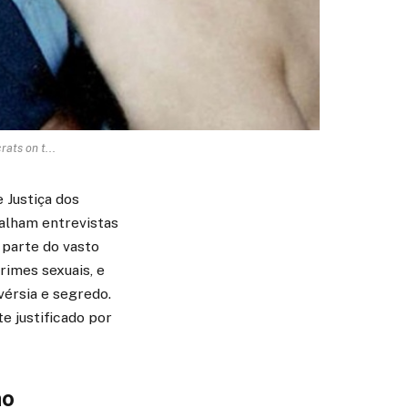
ats on t...
 Justiça dos
alham entrevistas
 parte do vasto
rimes sexuais, e
érsia e segredo.
e justificado por
ão