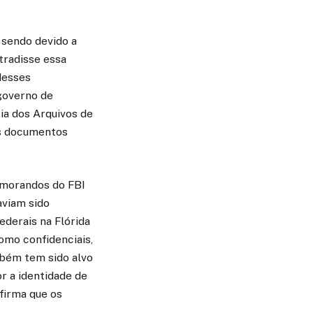
o sendo devido a
tradisse essa
desses
 governo de
ia dos Arquivos de
os documentos
emorandos do FBI
aviam sido
ederais na Flórida
omo confidenciais,
mbém tem sido alvo
r a identidade de
afirma que os