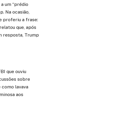
 a um “prédio
p. Na ocasião,
 proferiu a frase:
relatou que, após
Em resposta, Trump
BI que ouviu
scussões sobre
e como lavava
iminosa aos