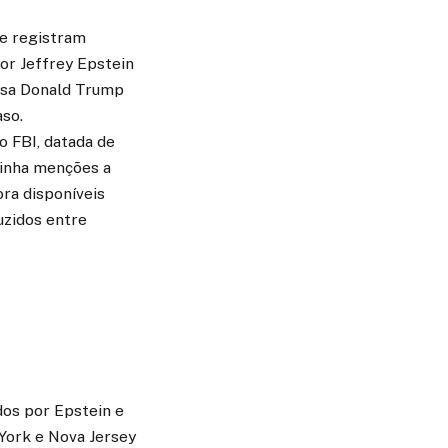
e registram
or Jeffrey Epstein
cusa Donald Trump
so.
o FBI, datada de
ntinha menções a
ora disponíveis
uzidos entre
dos por Epstein e
 York e Nova Jersey