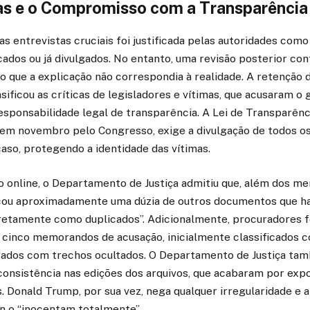
as e o Compromisso com a Transparência
das entrevistas cruciais foi justificada pelas autoridades com
dos ou já divulgados. No entanto, uma revisão posterior con
o que a explicação não correspondia à realidade. A retenção 
ficou as críticas de legisladores e vítimas, que acusaram o
esponsabilidade legal de transparência. A Lei de Transparênc
 em novembro pelo Congresso, exige a divulgação de todos 
caso, protegendo a identidade das vítimas.
 online, o Departamento de Justiça admitiu que, além dos m
ificou aproximadamente uma dúzia de outros documentos que h
rretamente como duplicados”. Adicionalmente, procuradores f
cinco memorandos de acusação, inicialmente classificados c
rados com trechos ocultados. O Departamento de Justiça ta
nconsistência nas edições dos arquivos, que acabaram por expo
. Donald Trump, por sua vez, nega qualquer irregularidade e 
n o “inocentam totalmente”.