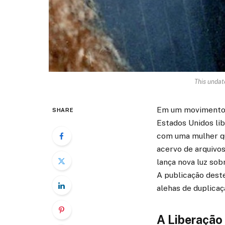
This undat
Em um movimento si
SHARE
Estados Unidos li
com uma mulher qu
acervo de arquivos
lança nova luz so
A publicação dest
alehas de duplica
A Liberação