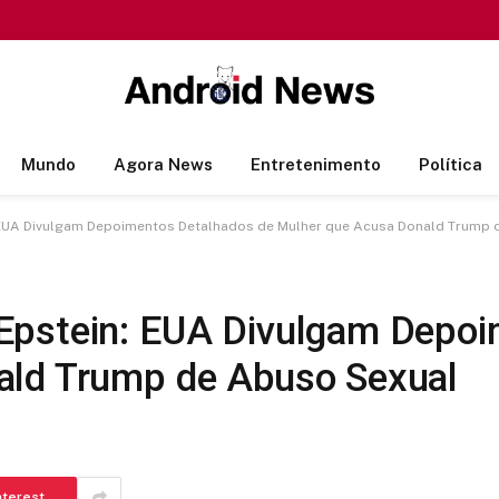
Mundo
Agora News
Entretenimento
Política
EUA Divulgam Depoimentos Detalhados de Mulher que Acusa Donald Trump 
Epstein: EUA Divulgam Depoi
ald Trump de Abuso Sexual
nterest