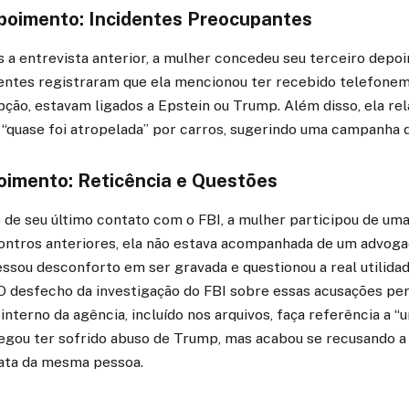
poimento: Incidentes Preocupantes
 a entrevista anterior, a mulher concedeu seu terceiro depo
gentes registraram que ela mencionou ter recebido telefone
ção, estavam ligados a Epstein ou Trump. Além disso, ela rel
“quase foi atropelada” por carros, sugerindo uma campanha d
oimento: Reticência e Questões
de seu último contato com o FBI, a mulher participou de uma
ontros anteriores, ela não estava acompanhada de um advoga
ssou desconforto em ser gravada e questionou a real utilidad
 O desfecho da investigação do FBI sobre essas acusações pe
nterno da agência, incluído nos arquivos, faça referência a “
legou ter sofrido abuso de Trump, mas acabou se recusando a
rata da mesma pessoa.