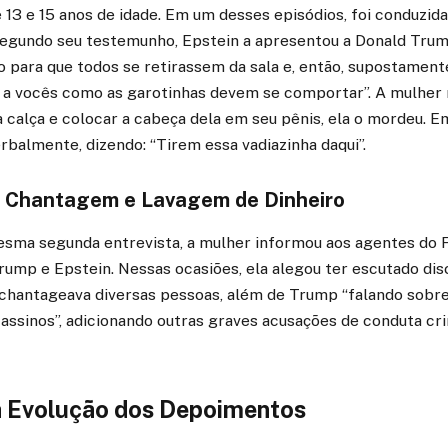
 13 e 15 anos de idade. Em um desses episódios, foi conduzida
 segundo seu testemunho, Epstein a apresentou a Donald Trum
 para que todos se retirassem da sala e, então, supostamente
 a vocês como as garotinhas devem se comportar”. A mulher 
da calça e colocar a cabeça dela em seu pênis, ela o mordeu. 
erbalmente, dizendo: “Tirem essa vadiazinha daqui”.
 Chantagem e Lavagem de Dinheiro
esma segunda entrevista, a mulher informou aos agentes do F
rump e Epstein. Nessas ocasiões, ela alegou ter escutado di
 chantageava diversas pessoas, além de Trump “falando sobr
assinos”, adicionando outras graves acusações de conduta cr
 Evolução dos Depoimentos