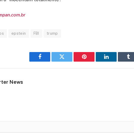
empan.com.br
os
epstein
FBI
trump
Facebook
Twitter
Pinterest
LinkedIn
Tu
rter News