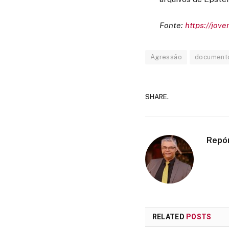
Fonte:
https://jov
Agressão
document
SHARE.
Repó
RELATED
POSTS