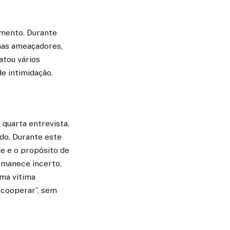
imento. Durante
mas ameaçadores,
atou vários
e intimidação.
 quarta entrevista.
do. Durante este
e e o propósito de
rmanece incerto,
uma vítima
 cooperar”, sem