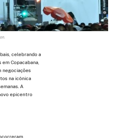
on.
bais, celebrando a
ws em Copacabana,
em negociações
tos na icônica
 semanas. A
 novo epicentro
 ocorreram