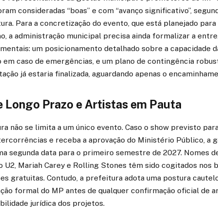
ram consideradas “boas” e com “avanço significativo”, segun
ura. Para a concretização do evento, que está planejado par
, a administração municipal precisa ainda formalizar a entre
entais: um posicionamento detalhado sobre a capacidade d
ão em caso de emergências, e um plano de contingência robus
ção já estaria finalizada, aguardando apenas o encaminhamen
 Longo Prazo e Artistas em Pauta
ura não se limita a um único evento. Caso o show previsto par
ercorrências e receba a aprovação do Ministério Público, a g
uma segunda data para o primeiro semestre de 2027. Nomes d
o U2, Mariah Carey e Rolling Stones têm sido cogitados nos 
s gratuitas. Contudo, a prefeitura adota uma postura cautelo
ção formal do MP antes de qualquer confirmação oficial de ar
bilidade jurídica dos projetos.