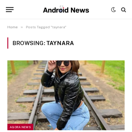
»
Home
Posts Tagged "taynara"
BROWSING:
TAYNARA
AGORA NEWS