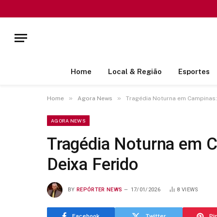
Home
Local & Região
Esportes
»
»
Home
Agora News
Tragédia Noturna em Campinas: 
AGORA NEWS
Tragédia Noturna em C
Deixa Ferido
BY
REPÓRTER NEWS
17/01/2026
8
VIEWS
Facebook
Twitter
Pi