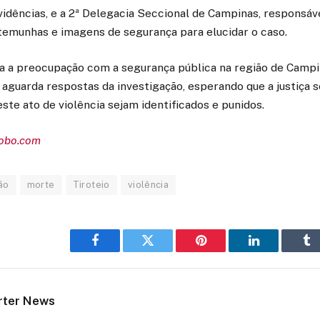
idências, e a 2ª Delegacia Seccional de Campinas, responsáv
temunhas e imagens de segurança para elucidar o caso.
ça a preocupação com a segurança pública na região de Camp
aguarda respostas da investigação, esperando que a justiça se
ste ato de violência sejam identificados e punidos.
lobo.com
ão
morte
Tiroteio
violência
Facebook
Twitter
Pinterest
LinkedIn
Tu
rter News