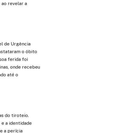
ao revelar a
el de Urgência
nstataram o óbito
oa ferida foi
nas, onde recebeu
ado até o
s do tiroteio.
 e a identidade
e a perícia