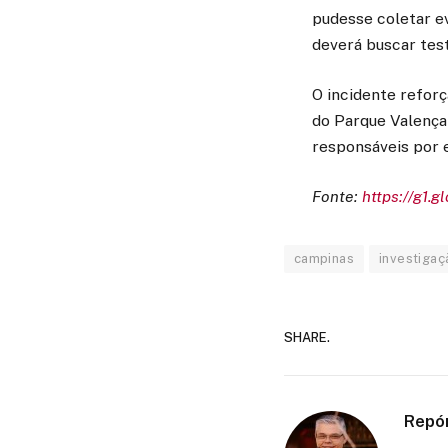
pudesse coletar ev
deverá buscar tes
O incidente refor
do Parque Valença 
responsáveis por e
Fonte:
https://g1.g
campinas
investigaç
SHARE.
Repó