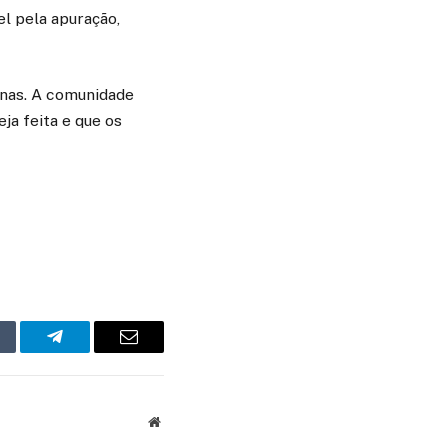
el pela apuração,
inas. A comunidade
ja feita e que os
mblr
Telegram
Email
Website