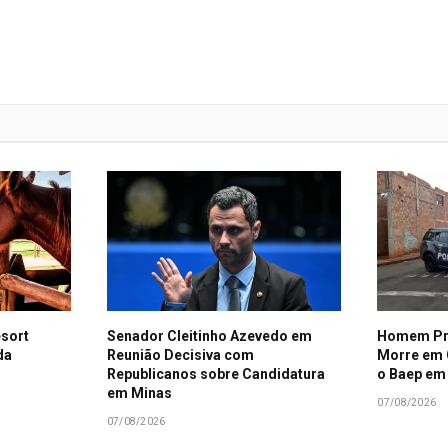
esort
Senador Cleitinho Azevedo em
Homem Pro
da
Reunião Decisiva com
Morre em
Republicanos sobre Candidatura
o Baep em
em Minas
07/08/2026
07/08/2026