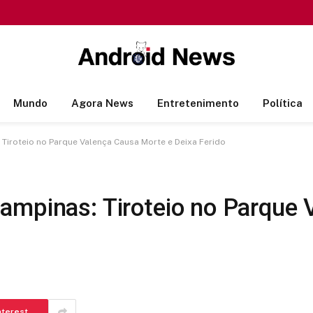
Mundo
Agora News
Entretenimento
Política
Tiroteio no Parque Valença Causa Morte e Deixa Ferido
ampinas: Tiroteio no Parque 
nterest