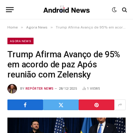
»
»
Home
Agora News
Trump Afirma Avanço de 95% em acordo de paz Após reunião com Zelensky
AGORA NEWS
Trump Afirma Avanço de 95%
em acordo de paz Após
reunião com Zelensky
BY
REPÓRTER NEWS
28/12/2025
1
VIEWS