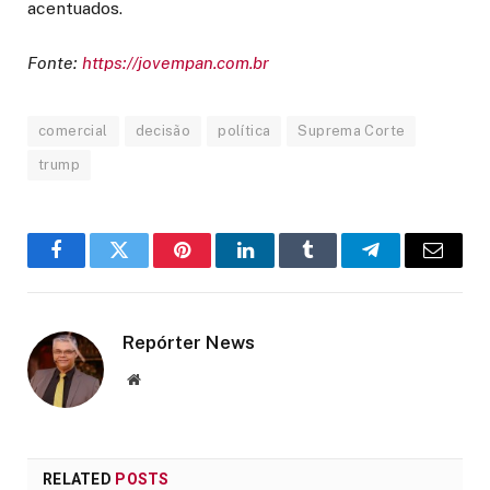
acentuados.
Fonte:
https://jovempan.com.br
comercial
decisão
política
Suprema Corte
trump
Facebook
Twitter
Pinterest
LinkedIn
Tumblr
Telegram
Email
Repórter News
Website
RELATED
POSTS