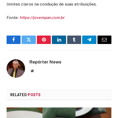
limites claros na condução de suas atribuições.
Fonte:
https://jovempan.com.br
Facebook
Twitter
Pinterest
LinkedIn
Tumblr
Telegram
Email
Repórter News
Website
RELATED
POSTS