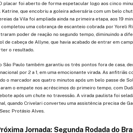
O placar foi aberto de forma espetacular logo aos cinco min
 Katrine, que encobriu a goleira adversária com um belo chute
eias da Vila foi ampliada ainda na primeira etapa, aos 19 min
e completou uma cobrança de escanteio cobrada por Yoreli Ri
raram poder de reação no segundo tempo, diminuindo a dife
l de cabeça de Allyne, que havia acabado de entrar em camp
ter o resultado.
o São Paulo também garantiu os três pontos fora de casa, de
nacional por 2 a 1, em uma emocionante virada. As anfitriãs
do o marcador aos quatro minutos após um belo passe de Sol
caram o empate nos acréscimos do primeiro tempo, com Dud
bote após um chute no travessão. A virada paulista foi selad
nal, quando Crivelari converteu uma assistência precisa de Ga
 Sesc Protásio Alves.
róxima Jornada: Segunda Rodada do Bras