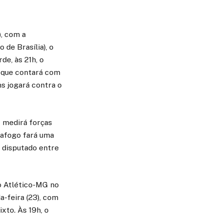
), com a
de Brasília), o
de, às 21h, o
a que contará com
ns jogará contra o
 medirá forças
otafogo fará uma
 disputado entre
o Atlético-MG no
-feira (23), com
xto. Às 19h, o