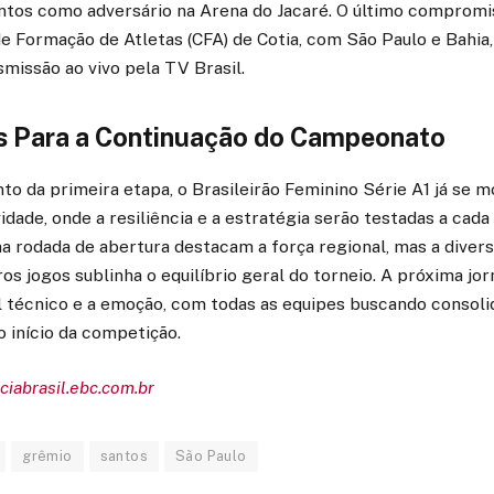
antos como adversário na Arena do Jacaré. O último compromi
de Formação de Atletas (CFA) de Cotia, com São Paulo e Bahia
missão ao vivo pela TV Brasil.
s Para a Continuação do Campeonato
o da primeira etapa, o Brasileirão Feminino Série A1 já se 
dade, onde a resiliência e a estratégia serão testadas a cada 
 na rodada de abertura destacam a força regional, mas a diver
os jogos sublinha o equilíbrio geral do torneio. A próxima j
l técnico e a emoção, com todas as equipes buscando consoli
o início da competição.
ciabrasil.ebc.com.br
grêmio
santos
São Paulo