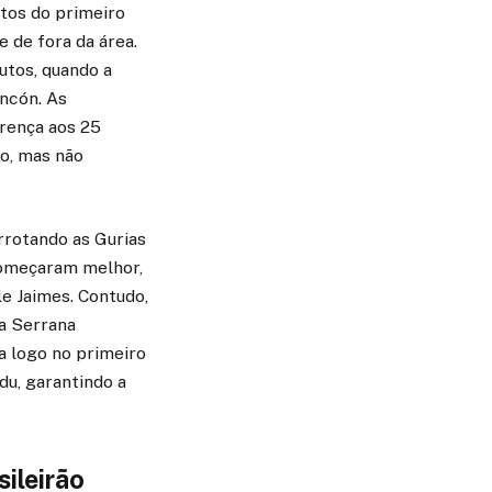
utos do primeiro
 de fora da área.
utos, quando a
ncón. As
rença aos 25
o, mas não
rrotando as Gurias
 começaram melhor,
e Jaimes. Contudo,
a Serrana
a logo no primeiro
du, garantindo a
ileirão