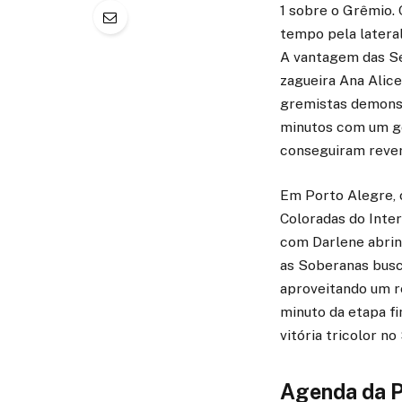
1 sobre o Grêmio. 
tempo pela lateral
A vantagem das Ser
zagueira Ana Alic
gremistas demonst
minutos com um go
conseguiram rever
Em Porto Alegre, 
Coloradas do Inter
com Darlene abrin
as Soberanas bus
aproveitando um re
minuto da etapa fi
vitória tricolor no
Agenda da P