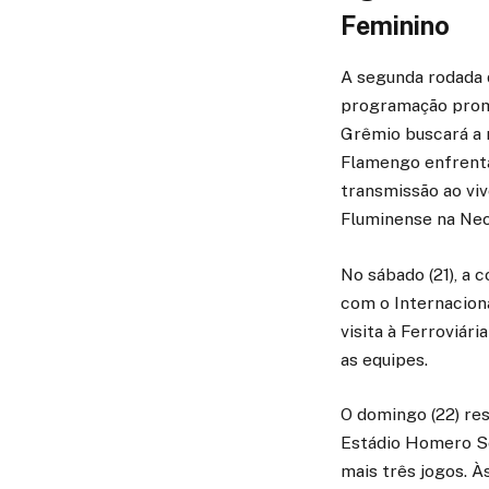
Feminino
A segunda rodada d
programação prome
Grêmio buscará a r
Flamengo enfrenta
transmissão ao viv
Fluminense na Neo
No sábado (21), a
com o Internaciona
visita à Ferroviá
as equipes.
O domingo (22) re
Estádio Homero So
mais três jogos. À