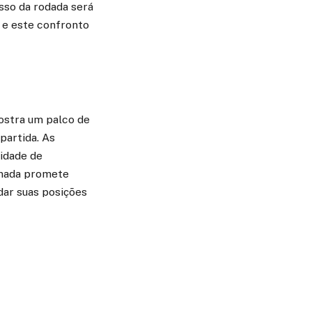
sso da rodada será
, e este confronto
mostra um palco de
partida. As
sidade de
ornada promete
dar suas posições