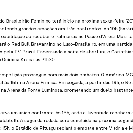
o Brasileirão Feminino terá início na próxima sexta-feira (20
tendo grandes emoções em três confrontos. Às 19h (horário 
eabilitação ao receber o Palmeiras no Passo d'Areia. Mais tar
rá o Red Bull Bragantino no Luso-Brasileiro, em uma partid
o pela TV Brasil. Encerrando a noite de abertura, o Corinthia
 Química Arena, às 21h30.
 competição prossegue com mais dois embates. O América-MG
l às 15h, na Arena Frimisa. Em seguida, a partir das 18h, o B
ria na Arena da Fonte Luminosa, prometendo um duelo bastante
serva um único confronto, às 15h, onde o Juventude receberá 
ldatelli. A segunda rodada será concluída na próxima segunda
s 15h, o Estádio de Pituaçu sediará o embate entre Vitória e Mi