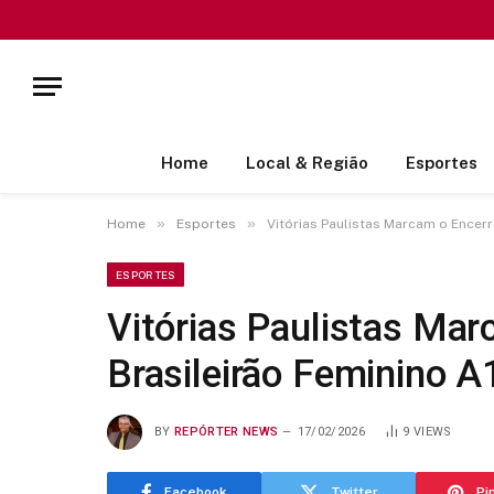
Home
Local & Região
Esportes
»
»
Home
Esportes
Vitórias Paulistas Marcam o Encer
ESPORTES
Vitórias Paulistas Ma
Brasileirão Feminino A
BY
REPÓRTER NEWS
17/02/2026
9
VIEWS
Facebook
Twitter
Pi