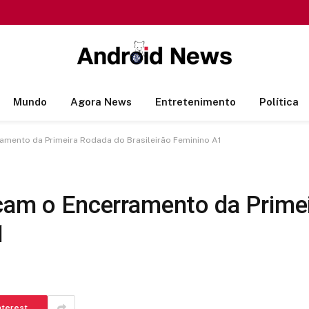
Mundo
Agora News
Entretenimento
Política
ramento da Primeira Rodada do Brasileirão Feminino A1
rcam o Encerramento da Prime
1
nterest