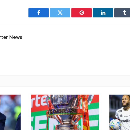
Facebook
Twitter
Pinterest
LinkedIn
Tu
rter News