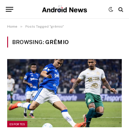
»
Home
Posts Tagged "grêmio"
BROWSING:
GRÊMIO
ESPORTES