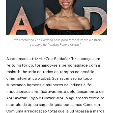
Atriz americana Zoe Saldana posa para fotos durante a estreia
europeia de "Avatar: Fogo e Cinzas"...
A renomada atriz <b>Zoe Saldaña</b> alcançou um
feito histórico, tornando-se a personalidade com a
maior bilheteria de todos os tempos no cenário
cinematográfico global. Sua ascensão ao topo,
superando homens e mulheres na indústria, foi
impulsionada significativamente pelo lançamento de
<b>"Avatar: Fogo e Cinzas"</b>, o aguardado terceiro
capítulo da épica saga dirigida por James Cameron.
Com uma arrecadação total que já ultrapassa a marca