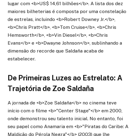
lugar com <b>US$ 14,61 bilhões</b>. A lista dos dez
maiores bilheterias é composta por uma constelação
de estrelas, incluindo <b>Robert Downey Jr.</b>,
<b>Chris Pratt</b>, <b>Tom Cruise</b>, <b>Chris
Hemsworth</b>, <b>Vin Diesel</b>, <b>Chris
Evans</b> e <b>Dwayne Johnson</b>, sublinhando a
dimensão do recorde que Saldaña acaba de
estabelecer.
De Primeiras Luzes ao Estrelato: A
Trajetória de Zoe Saldaña
A jornada de <b>Zoe Saldaña</b> no cinema teve
início com o filme <b>"Center Stage"</b> em 2000,
onde demonstrou seu talento inicial. No entanto, foi
seu papel como Anamaria em <b>"Piratas do Caribe: A
Maldição do Pérola Negra"</b> (2003) que lhe