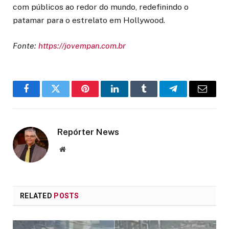
com públicos ao redor do mundo, redefinindo o
patamar para o estrelato em Hollywood.
Fonte:
https://jovempan.com.br
Facebook
Twitter
Pinterest
LinkedIn
Tumblr
Telegram
Email
Repórter News
Website
RELATED
POSTS