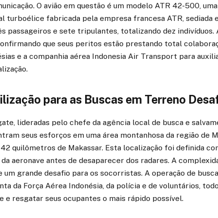
unicação. O avião em questão é um modelo ATR 42-500, uma
al turboélice fabricada pela empresa francesa ATR, sediada 
s passageiros e sete tripulantes, totalizando dez indivíduos.
 confirmando que seus peritos estão prestando total colabor
sias e a companhia aérea Indonesia Air Transport para auxili
lização.
ilização para as Buscas em Terreno Desa
gate, lideradas pelo chefe da agência local de busca e salv
ntram seus esforços em uma área montanhosa da região de Ma
2 quilômetros de Makassar. Esta localização foi definida co
 da aeronave antes de desaparecer dos radares. A complexid
um grande desafio para os socorristas. A operação de busc
nta da Força Aérea Indonésia, da polícia e de voluntários, 
e e resgatar seus ocupantes o mais rápido possível.