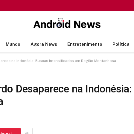
Mundo
Agora News
Entretenimento
Política
arece na Indonésia: Buscas Intensificadas em Região Montanhosa
do Desaparece na Indonésia: 
a
nterest