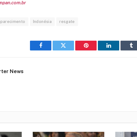
empan.com.br
parecimento
Indonésia
resgate
Facebook
Twitter
Pinterest
LinkedIn
Tu
rter News