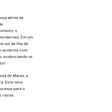
ança aérea na
de
ntanto, o
incidentes. Em um
o sul da ilha de
o acidente com
as, evidenciando os
tor.
osa de Maros, a
ra. Este novo
gurança para o
 riscos,