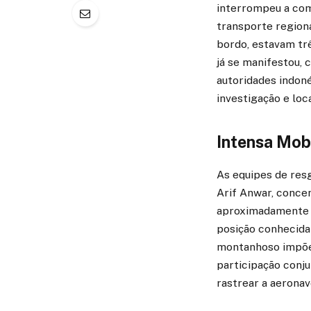
interrompeu a com
transporte region
bordo, estavam trê
já se manifestou,
autoridades indoné
investigação e loca
Intensa Mob
As equipes de res
Arif Anwar, conce
aproximadamente 4
posição conhecida
montanhoso impõe 
participação conju
rastrear a aeronav