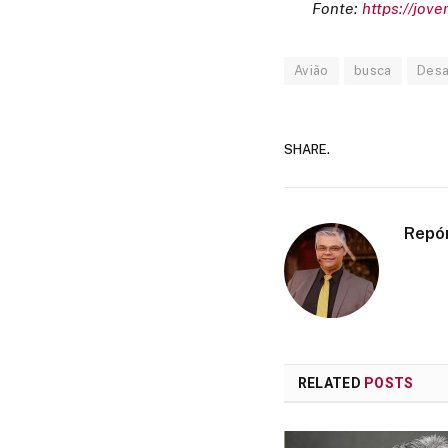
Fonte:
https://jov
Avião
busca
Desa
SHARE.
Repó
RELATED
POSTS