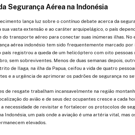
da Segurança Aérea na Indonésia
ecimento lança luz sobre o contínuo debate acerca da segur
à sua vasta extensão e ao caráter arquipelágico, o país depen
do transporte aéreo para conectar suas inúmeras ilhas. No e
rança aérea indonésio tem sido frequentemente marcado por 
 país registrou a queda de um helicóptero com oito pessoas n
ro, sem sobreviventes. Menos de duas semanas depois, outr
rito de Ilaga, na ilha da Papua, ceifou a vida de quatro pesso
tes e a urgência de aprimorar os padrões de segurança no se
es de resgate trabalham incansavelmente na região montanh
ocalização do avião e de seus dez ocupantes cresce a cada ho
 a necessidade de revisitar e fortalecer os protocolos de se
a Indonésia, um país onde a aviação é uma artéria vital, mas os
permanecem elevados.