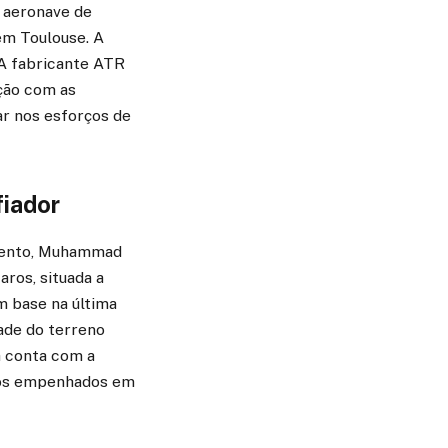
 aeronave de
em Toulouse. A
 A fabricante ATR
ação com as
ar nos esforços de
fiador
amento, Muhammad
ros, situada a
m base na última
ade do terreno
a conta com a
todos empenhados em