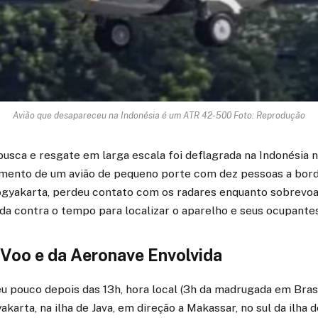
Avião que desapareceu na Indonésia é um ATR 42-500 Foto: Reprodução
sca e resgate em larga escala foi deflagrada na Indonésia n
mento de um avião de pequeno porte com dez pessoas a bord
ogyakarta, perdeu contato com os radares enquanto sobrevoav
da contra o tempo para localizar o aparelho e seus ocupantes
 Voo e da Aeronave Envolvida
u pouco depois das 13h, hora local (3h da madrugada em Brasí
karta, na ilha de Java, em direção a Makassar, no sul da ilha 