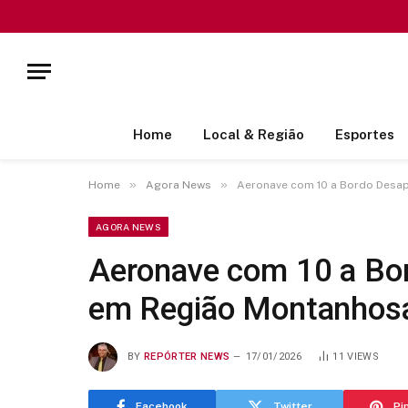
Home
Local & Região
Esportes
»
»
Home
Agora News
Aeronave com 10 a Bordo Desap
AGORA NEWS
Aeronave com 10 a Bor
em Região Montanhos
BY
REPÓRTER NEWS
17/01/2026
11
VIEWS
Facebook
Twitter
Pi