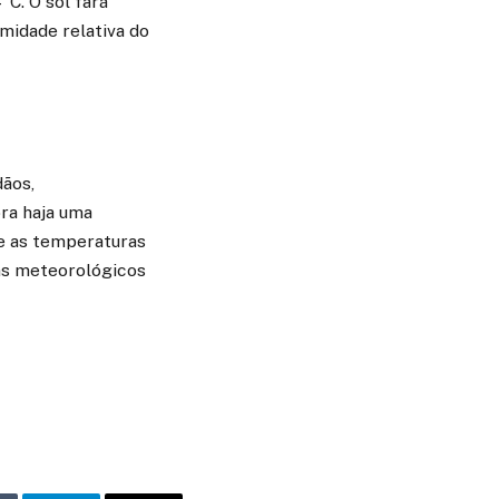
C. O sol fará
umidade relativa do
ãos,
ra haja uma
 e as temperaturas
ins meteorológicos