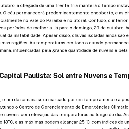
outubro, a chegada de uma frente fria manterá o tempo instá
o. O céu permanecerá predominantemente encoberto, e as c
cialmente no Vale do Paraíba e no litoral. Contudo, o interio
es períodos de melhoria. Já para o domingo, 29 de outubro, 
ual da instabilidade. Apesar disso, chuvas isoladas ainda são 
lgumas regiões. As temperaturas em todo o estado permanec
mana, influenciadas pela grande quantidade de nuvens e pela 
Capital Paulista: Sol entre Nuvens e Tem
ta, o fim de semana será marcado por um tempo ameno e a pos
Segundo o Centro de Gerenciamento de Emergências Climática
tre nuvens, com elevação das temperaturas ao longo do dia. 
de 18°C, e as máximas podem alcançar 25°C, com índices de um