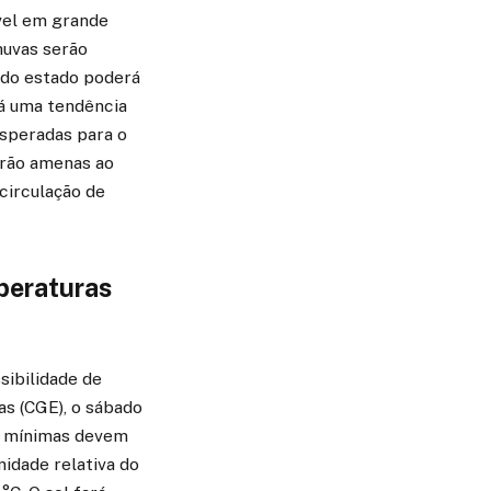
vel em grande
huvas serão
r do estado poderá
há uma tendência
esperadas para o
erão amenas ao
circulação de
peraturas
sibilidade de
s (CGE), o sábado
As mínimas devem
idade relativa do