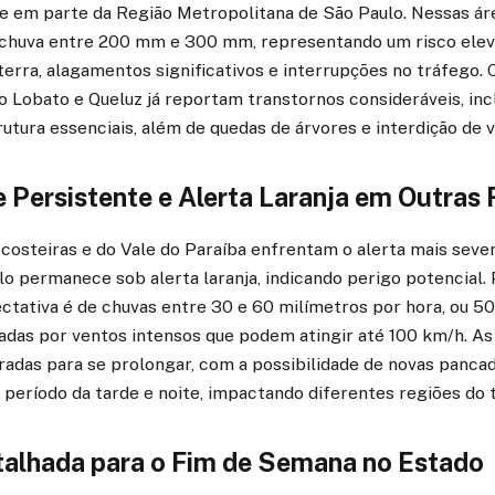
e, e em parte da Região Metropolitana de São Paulo. Nessas ár
 chuva entre 200 mm e 300 mm, representando um risco ele
erra, alagamentos significativos e interrupções no tráfego.
 Lobato e Queluz já reportam transtornos consideráveis, inc
rutura essenciais, além de quedas de árvores e interdição de v
e Persistente e Alerta Laranja em Outras
costeiras e do Vale do Paraíba enfrentam o alerta mais sever
o permanece sob alerta laranja, indicando perigo potencial.
ectativa é de chuvas entre 30 e 60 milímetros por hora, ou 5
adas por ventos intensos que podem atingir até 100 km/h. As
radas para se prolongar, com a possibilidade de novas pancad
período da tarde e noite, impactando diferentes regiões do te
talhada para o Fim de Semana no Estado