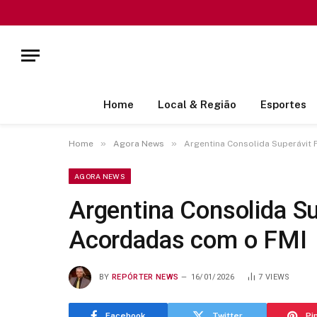
Home
Local & Região
Esportes
»
»
Home
Agora News
Argentina Consolida Superávit
AGORA NEWS
Argentina Consolida S
Acordadas com o FMI
BY
REPÓRTER NEWS
16/01/2026
7
VIEWS
Facebook
Twitter
Pi