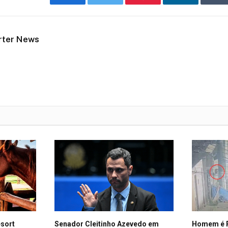
Facebook
Twitter
Pinterest
LinkedIn
Tu
rter News
esort
Senador Cleitinho Azevedo em
Homem é P