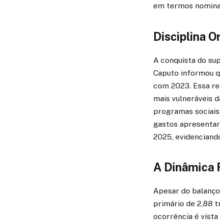
em termos nomina
Disciplina 
A conquista do sup
Caputo informou q
com 2023. Essa re
mais vulneráveis d
programas sociais 
gastos apresenta
2025, evidenciand
A Dinâmica 
Apesar do balanço
primário de 2,88 t
ocorrência é vist