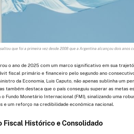
saltou que foi a primeira vez desde 2008 que a Argentina alcançou dois anos co
rou o ano de 2025 com um marco significativo em sua trajetó
vit fiscal primário e financeiro pelo segundo ano consecutivo.
inistro da Economia, Luis Caputo, não apenas sublinha um pe
, mas também destaca que o país conseguiu superar as metas 
o Fundo Monetário Internacional (FMI), sinalizando uma rob
s e um reforço na credibilidade econômica nacional.
Fiscal Histórico e Consolidado