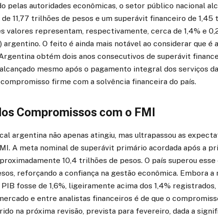
o pelas autoridades econômicas, o setor público nacional al
 de 11,77 trilhões de pesos e um superávit financeiro de 1,45 
ses valores representam, respectivamente, cerca de 1,4% e 0
) argentino. O feito é ainda mais notável ao considerar que é 
Argentina obtém dois anos consecutivos de superávit finance
 alcançado mesmo após o pagamento integral dos serviços da 
ompromisso firme com a solvência financeira do país.
dos Compromissos com o FMI
al argentina não apenas atingiu, mas ultrapassou as expecta
MI. A meta nominal de superávit primário acordada após a pr
proximadamente 10,4 trilhões de pesos. O país superou esse
pesos, reforçando a confiança na gestão econômica. Embora a 
IB fosse de 1,6%, ligeiramente acima dos 1,4% registrados, 
ercado e entre analistas financeiros é de que o compromiss
do na próxima revisão, prevista para fevereiro, dada a signif