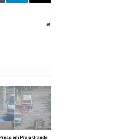
mblr
Telegram
Email
Website
reso em Praia Grande