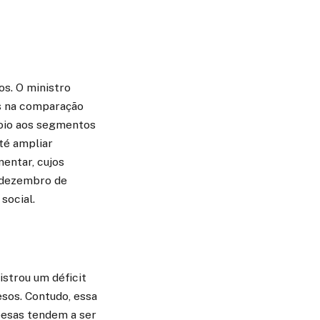
os. O ministro
s na comparação
oio aos segmentos
té ampliar
mentar, cujos
 dezembro de
social.
strou um déficit
esos. Contudo, essa
pesas tendem a ser