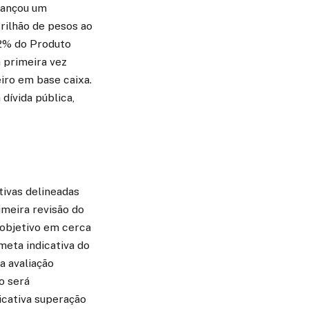
cançou um
trilhão de pesos ao
,2% do Produto
a primeira vez
iro em base caixa.
dívida pública,
tivas delineadas
imeira revisão do
 objetivo em cerca
meta indicativa do
a avaliação
o será
icativa superação