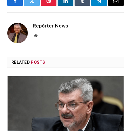
Facebook
Twitter
Pinterest
LinkedIn
Tumblr
Telegram
Email
Repórter News
Website
RELATED
POSTS