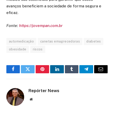
avanços beneficiem a sociedade de forma segura e
eficaz.
Fonte:
https://jovempan.com.br
automedicação
canetas emagrecedoras
diabetes
obesidade
riscos
Facebook
Twitter
Pinterest
LinkedIn
Tumblr
Telegram
Email
Repórter News
Website